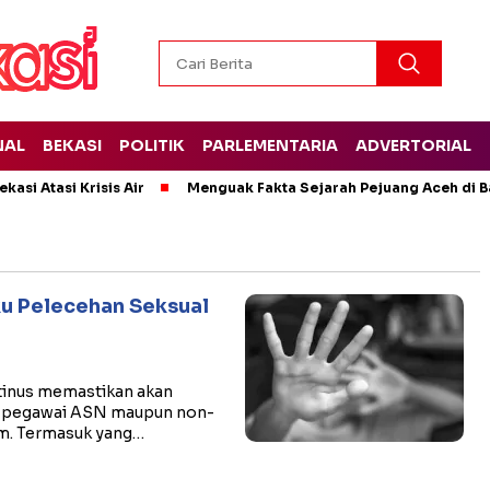
NAL
BEKASI
POLITIK
PARLEMENTARIA
ADVERTORIAL
kasi Atasi Krisis Air
Menguak Fakta Sejarah Pejuang Aceh di Ba
ku Pelecehan Seksual
stinus memastikan akan
n pegawai ASN maupun non-
um. Termasuk yang…