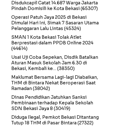
Disdukcapil Catat 14.687 Warga Jakarta
Pindah Domisili ke Kota Bekasi
(65307)
Operasi Patuh Jaya 2025 di Bekasi
Dimulai Hari Ini, Simak 7 Sasaran Utama
Pelanggaran Lalu Lintas
(45324)
SMAN 1 Kota Bekasi Tolak Atlet
Berprestasi dalam PPDB Online 2024
(44614)
Usai Uji Coba Sepekan, Disdik Batalkan
Aturan Masuk Sekolah Jam 6.30 di
Bekasi, Kembali ke…
(38350)
Maklumat Bersama Lagi-lagi Diabaikan,
THM di Bintara Nekat Beroperasi Saat
Ramadan
(38042)
Dinas Pendidikan Jatuhkan Sanksi
Pembinaan terhadap Kepala Sekolah
SDN Bekasi Jaya 8
(30419)
Diduga Ilegal, Pemkot Bekasi Ditantang
Tutup 18 THM di Pasar Bintara
(27322)