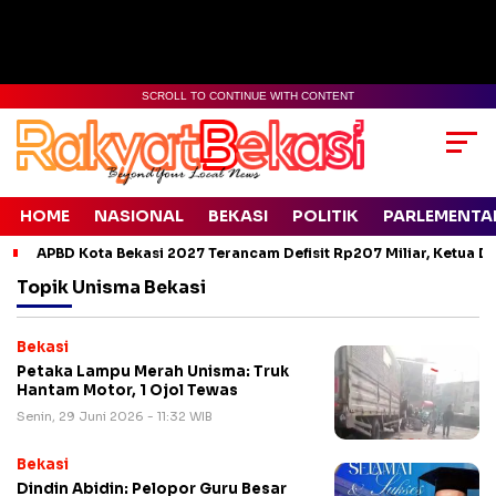
SCROLL TO CONTINUE WITH CONTENT
HOME
NASIONAL
BEKASI
POLITIK
PARLEMENTA
APBD Kota Bekasi 2027 Terancam Defisit Rp207 Miliar, Ketua D
Topik
Unisma Bekasi
Bekasi
Petaka Lampu Merah Unisma: Truk
Hantam Motor, 1 Ojol Tewas
Senin, 29 Juni 2026 - 11:32 WIB
Bekasi
Dindin Abidin: Pelopor Guru Besar