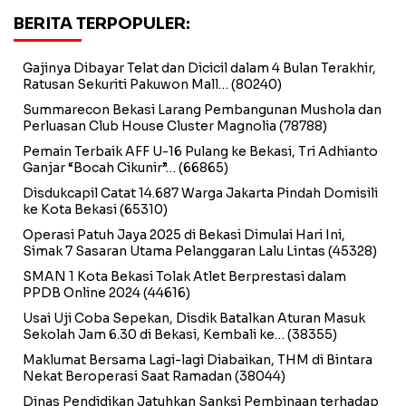
BERITA TERPOPULER:
Gajinya Dibayar Telat dan Dicicil dalam 4 Bulan Terakhir,
Ratusan Sekuriti Pakuwon Mall…
(80240)
Summarecon Bekasi Larang Pembangunan Mushola dan
Perluasan Club House Cluster Magnolia
(78788)
Pemain Terbaik AFF U-16 Pulang ke Bekasi, Tri Adhianto
Ganjar “Bocah Cikunir”…
(66865)
Disdukcapil Catat 14.687 Warga Jakarta Pindah Domisili
ke Kota Bekasi
(65310)
Operasi Patuh Jaya 2025 di Bekasi Dimulai Hari Ini,
Simak 7 Sasaran Utama Pelanggaran Lalu Lintas
(45328)
SMAN 1 Kota Bekasi Tolak Atlet Berprestasi dalam
PPDB Online 2024
(44616)
Usai Uji Coba Sepekan, Disdik Batalkan Aturan Masuk
Sekolah Jam 6.30 di Bekasi, Kembali ke…
(38355)
Maklumat Bersama Lagi-lagi Diabaikan, THM di Bintara
Nekat Beroperasi Saat Ramadan
(38044)
Dinas Pendidikan Jatuhkan Sanksi Pembinaan terhadap