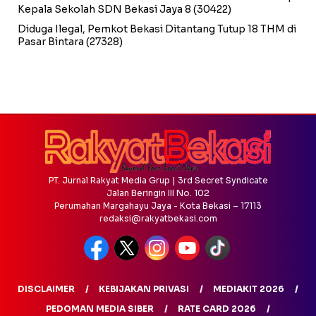
Kepala Sekolah SDN Bekasi Jaya 8
(30422)
Diduga Ilegal, Pemkot Bekasi Ditantang Tutup 18 THM di
Pasar Bintara
(27328)
PT. Jurnal Rakyat Media Grup | 3rd Secret Syndicate
Jalan Beringin III No. 102
Perumahan Margahayu Jaya - Kota Bekasi – 17113
redaksi@rakyatbekasi.com
DISCLAIMER
KEBIJAKAN PRIVASI
MEDIAKIT 2026
PEDOMAN MEDIA SIBER
RATE CARD 2026