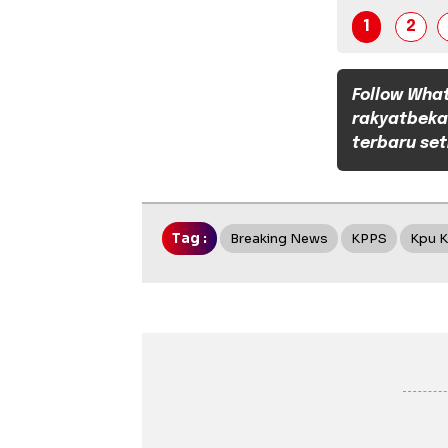
1
2
Follow Wha
rakyatbeka
terbaru set
Tag :
Breaking News
KPPS
Kpu K