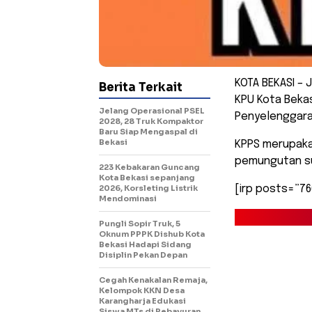
KOTA BEKASI – 
Berita Terkait
KPU Kota Beka
Jelang Operasional PSEL
Penyelenggara
2028, 28 Truk Kompaktor
Baru Siap Mengaspal di
Bekasi
KPPS merupaka
pemungutan su
223 Kebakaran Guncang
Kota Bekasi sepanjang
2026, Korsleting Listrik
[irp posts=”76
Mendominasi
Pungli Sopir Truk, 5
Oknum PPPK Dishub Kota
Bekasi Hadapi Sidang
Disiplin Pekan Depan
Cegah Kenakalan Remaja,
Kelompok KKN Desa
Karangharja Edukasi
Siswa MTs di Pebayuran