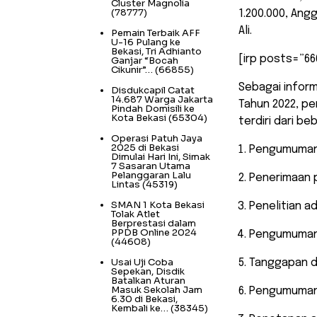
Cluster Magnolia
(78777)
1.200.000, Ang
Ali.
Pemain Terbaik AFF
U-16 Pulang ke
Bekasi, Tri Adhianto
[irp posts=”66
Ganjar “Bocah
Cikunir”…
(66855)
Sebagai inform
Disdukcapil Catat
14.687 Warga Jakarta
Tahun 2022, p
Pindah Domisili ke
Kota Bekasi
(65304)
terdiri dari b
Operasi Patuh Jaya
2025 di Bekasi
Pengumuman 
Dimulai Hari Ini, Simak
7 Sasaran Utama
Pelanggaran Lalu
Penerimaan 
Lintas
(45319)
SMAN 1 Kota Bekasi
Penelitian a
Tolak Atlet
Berprestasi dalam
PPDB Online 2024
Pengumuman h
(44608)
Usai Uji Coba
Tanggapan d
Sepekan, Disdik
Batalkan Aturan
Masuk Sekolah Jam
Pengumuman 
6.30 di Bekasi,
Kembali ke…
(38345)