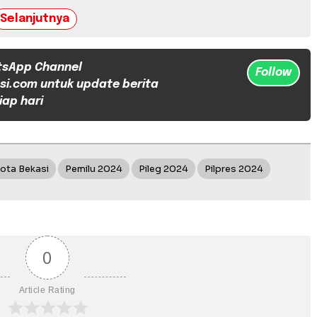
Selanjutnya
tsApp Channel
Follow
si.com untuk update berita
iap hari
ota Bekasi
Pemilu 2024
Pileg 2024
Pilpres 2024
0
Article Rating