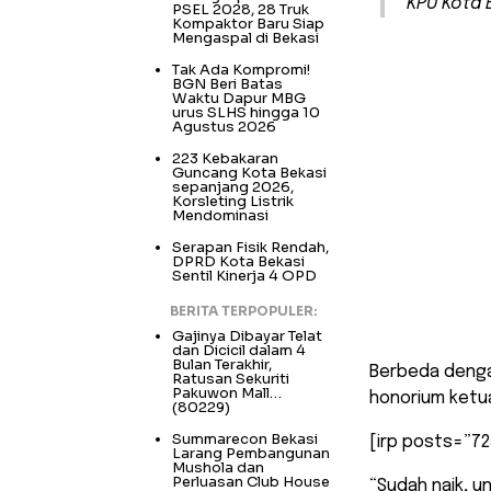
KPU Kota B
PSEL 2028, 28 Truk
Kompaktor Baru Siap
Mengaspal di Bekasi
Tak Ada Kompromi!
BGN Beri Batas
Waktu Dapur MBG
urus SLHS hingga 10
Agustus 2026
223 Kebakaran
Guncang Kota Bekasi
sepanjang 2026,
Korsleting Listrik
Mendominasi
Serapan Fisik Rendah,
DPRD Kota Bekasi
Sentil Kinerja 4 OPD
BERITA TERPOPULER:
Gajinya Dibayar Telat
dan Dicicil dalam 4
Bulan Terakhir,
Berbeda denga
Ratusan Sekuriti
Pakuwon Mall…
honorium ketua
(80229)
Summarecon Bekasi
[irp posts=”72
Larang Pembangunan
Mushola dan
Perluasan Club House
“Sudah naik, u