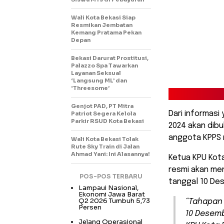
Wali Kota Bekasi Siap
Resmikan Jembatan
Kemang Pratama Pekan
Depan
Bekasi Darurat Prostitusi,
Palazzo Spa Tawarkan
Layanan Seksual
‘Langsung ML’ dan
‘Threesome’
Genjot PAD, PT Mitra
Dari informasi
Patriot Segera Kelola
Parkir RSUD Kota Bekasi
2024 akan dib
anggota KPPS r
Wali Kota Bekasi Tolak
Rute Sky Train di Jalan
Ahmad Yani: Ini Alasannya!
Ketua KPU Kota
resmi akan me
POS-POS TERBARU
tanggal 10 De
Lampaui Nasional,
Ekonomi Jawa Barat
Q2 2026 Tumbuh 5,73
“Tahapan
Persen
10 Desemb
Jelang Operasional