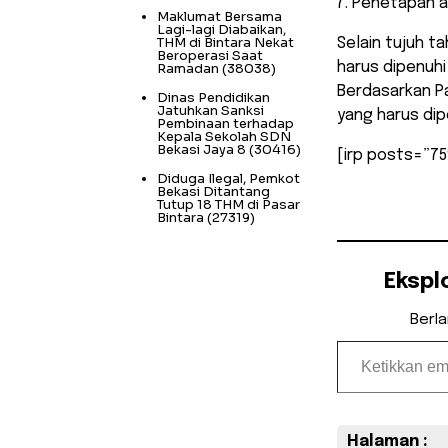
Penetapan a
Maklumat Bersama
Lagi-lagi Diabaikan,
THM di Bintara Nekat
Selain tujuh t
Beroperasi Saat
harus dipenuh
Ramadan
(38038)
Berdasarkan Pa
Dinas Pendidikan
Jatuhkan Sanksi
yang harus dip
Pembinaan terhadap
Kepala Sekolah SDN
Bekasi Jaya 8
(30416)
[irp posts=”75
Diduga Ilegal, Pemkot
Bekasi Ditantang
Tutup 18 THM di Pasar
Bintara
(27319)
Ekspl
Berl
Ketikkan email Anda...
Halaman :