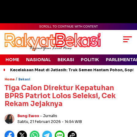
SCROLL TO CONTINUE WITH CONTENT
HOME
NASIONAL
BEKASI
POLITIK
PARLEMENTA
Kecelakaan Maut di Jatiasih: Truk Semen Hantam Pohon, Sopir 
/
Home
Bekasi
Tiga Calon Direktur Kepatuhan
BPRS Patriot Lolos Seleksi, Cek
Rekam Jejaknya
Bung Ewox
- Jurnalis
Sabtu, 21 Februari 2026
- 14:54 WIB