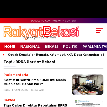
SCROLL TO CONTINUE WITH CONTENT
HOME
NASIONAL
BEKASI
POLITIK
PARLEMENTA
Cegah Kenakalan Remaja, Kelompok KKN Desa Karangharja Ed
Topik
BPRS Patriot Bekasi
Parlementaria
Komisi III Sentil Lima BUMD Ini: Mesin
Cuan atau Beban PAD?
Rabu, 1 April 2026 - 16:23 WIB
Bekasi
Tiga Calon Direktur Kepatuhan BPRS