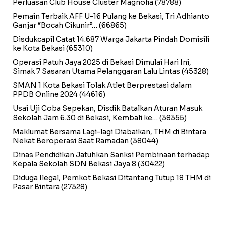
Perluasan Club House Cluster Magnolia
(78788)
Pemain Terbaik AFF U-16 Pulang ke Bekasi, Tri Adhianto
Ganjar “Bocah Cikunir”…
(66865)
Disdukcapil Catat 14.687 Warga Jakarta Pindah Domisili
ke Kota Bekasi
(65310)
Operasi Patuh Jaya 2025 di Bekasi Dimulai Hari Ini,
Simak 7 Sasaran Utama Pelanggaran Lalu Lintas
(45328)
SMAN 1 Kota Bekasi Tolak Atlet Berprestasi dalam
PPDB Online 2024
(44616)
Usai Uji Coba Sepekan, Disdik Batalkan Aturan Masuk
Sekolah Jam 6.30 di Bekasi, Kembali ke…
(38355)
Maklumat Bersama Lagi-lagi Diabaikan, THM di Bintara
Nekat Beroperasi Saat Ramadan
(38044)
Dinas Pendidikan Jatuhkan Sanksi Pembinaan terhadap
Kepala Sekolah SDN Bekasi Jaya 8
(30422)
Diduga Ilegal, Pemkot Bekasi Ditantang Tutup 18 THM di
Pasar Bintara
(27328)