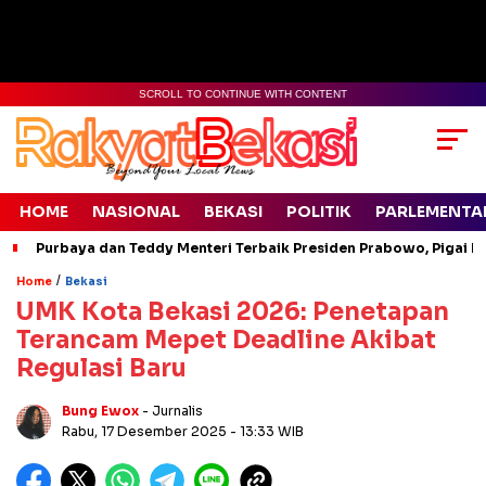
SCROLL TO CONTINUE WITH CONTENT
HOME
NASIONAL
BEKASI
POLITIK
PARLEMENTA
Purbaya dan Teddy Menteri Terbaik Presiden Prabowo, Pigai Pa
/
Home
Bekasi
UMK Kota Bekasi 2026: Penetapan
Terancam Mepet Deadline Akibat
Regulasi Baru
Bung Ewox
- Jurnalis
Rabu, 17 Desember 2025
- 13:33 WIB