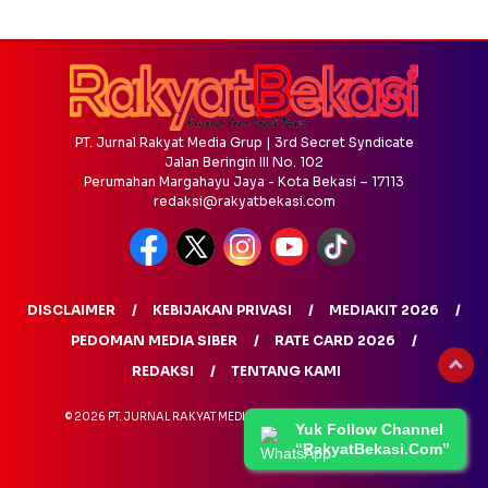
PT. Jurnal Rakyat Media Grup | 3rd Secret Syndicate
Jalan Beringin III No. 102
Perumahan Margahayu Jaya - Kota Bekasi – 17113
redaksi@rakyatbekasi.com
DISCLAIMER
KEBIJAKAN PRIVASI
MEDIAKIT 2026
PEDOMAN MEDIA SIBER
RATE CARD 2026
REDAKSI
TENTANG KAMI
© 2026 PT. JURNAL RAKYAT MEDIA GRUP - ALL RIGHTS RESERVED
Yuk Follow Channel
“RakyatBekasi.Com”