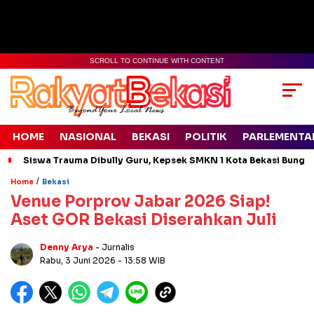
SCROLL TO CONTINUE WITH CONTENT
HOME
NASIONAL
BEKASI
POLITIK
PARLEMENTA
Siswa Trauma Dibully Guru, Kepsek SMKN 1 Kota Bekasi Bung
/
Home
Bekasi
Venue Porprov Jabar 2026 Siap!
Aset GOR Bekasi Diserahkan Juli
Denny Arya
- Jurnalis
Rabu, 3 Juni 2026
- 13:58 WIB