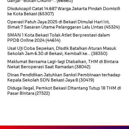
Ganjar “Bocah Cikunir”…
(66860)
Disdukcapil Catat 14.687 Warga Jakarta Pindah Domisili
ke Kota Bekasi
(65307)
Operasi Patuh Jaya 2025 di Bekasi Dimulai Hari Ini,
Simak 7 Sasaran Utama Pelanggaran Lalu Lintas
(45324)
SMAN 1 Kota Bekasi Tolak Atlet Berprestasi dalam
PPDB Online 2024
(44614)
Usai Uji Coba Sepekan, Disdik Batalkan Aturan Masuk
Sekolah Jam 6.30 di Bekasi, Kembali ke…
(38350)
Maklumat Bersama Lagi-lagi Diabaikan, THM di Bintara
Nekat Beroperasi Saat Ramadan
(38042)
Dinas Pendidikan Jatuhkan Sanksi Pembinaan terhadap
Kepala Sekolah SDN Bekasi Jaya 8
(30419)
Diduga Ilegal, Pemkot Bekasi Ditantang Tutup 18 THM di
Pasar Bintara
(27322)