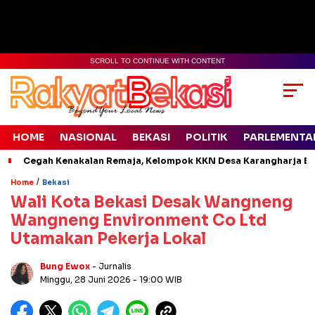
SCROLL TO CONTINUE WITH CONTENT
HOME
NASIONAL
BEKASI
POLITIK
PARLEMENTA
Cegah Kenakalan Remaja, Kelompok KKN Desa Karangharja Ed
/
Home
Bekasi
Wali Kota Bekasi Desak Wangneng
Wangneng Environment Co Ltd
Utamakan Pekerja Lokal
Bung Ewox
- Jurnalis
Minggu, 28 Juni 2026
- 19:00 WIB