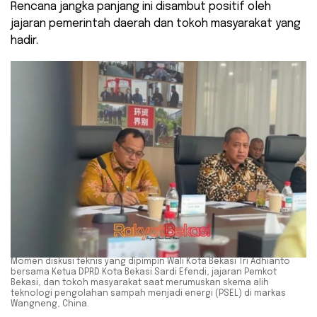
Rencana jangka panjang ini disambut positif oleh
jajaran pemerintah daerah dan tokoh masyarakat yang
hadir.
Momen diskusi teknis yang dipimpin Wali Kota Bekasi Tri Adhianto
bersama Ketua DPRD Kota Bekasi Sardi Efendi, jajaran Pemkot
Bekasi, dan tokoh masyarakat saat merumuskan skema alih
teknologi pengolahan sampah menjadi energi (PSEL) di markas
Wangneng, China.