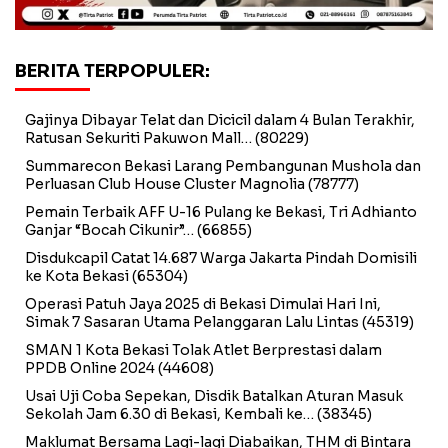
BERITA TERPOPULER:
Gajinya Dibayar Telat dan Dicicil dalam 4 Bulan Terakhir,
Ratusan Sekuriti Pakuwon Mall…
(80229)
Summarecon Bekasi Larang Pembangunan Mushola dan
Perluasan Club House Cluster Magnolia
(78777)
Pemain Terbaik AFF U-16 Pulang ke Bekasi, Tri Adhianto
Ganjar “Bocah Cikunir”…
(66855)
Disdukcapil Catat 14.687 Warga Jakarta Pindah Domisili
ke Kota Bekasi
(65304)
Operasi Patuh Jaya 2025 di Bekasi Dimulai Hari Ini,
Simak 7 Sasaran Utama Pelanggaran Lalu Lintas
(45319)
SMAN 1 Kota Bekasi Tolak Atlet Berprestasi dalam
PPDB Online 2024
(44608)
Usai Uji Coba Sepekan, Disdik Batalkan Aturan Masuk
Sekolah Jam 6.30 di Bekasi, Kembali ke…
(38345)
Maklumat Bersama Lagi-lagi Diabaikan, THM di Bintara