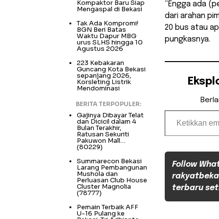
Kompaktor Baru Siap
“Engga ada (p
Mengaspal di Bekasi
dari arahan pi
Tak Ada Kompromi!
20 bus atau apa
BGN Beri Batas
Waktu Dapur MBG
pungkasnya.
urus SLHS hingga 10
Agustus 2026
223 Kebakaran
Guncang Kota Bekasi
sepanjang 2026,
Ekspl
Korsleting Listrik
Mendominasi
Berl
BERITA TERPOPULER:
Ketikkan email Anda...
Gajinya Dibayar Telat
dan Dicicil dalam 4
Bulan Terakhir,
Ratusan Sekuriti
Pakuwon Mall…
(80229)
Summarecon Bekasi
Follow Wha
Larang Pembangunan
Mushola dan
rakyatbeka
Perluasan Club House
Cluster Magnolia
terbaru set
(78777)
Pemain Terbaik AFF
U-16 Pulang ke