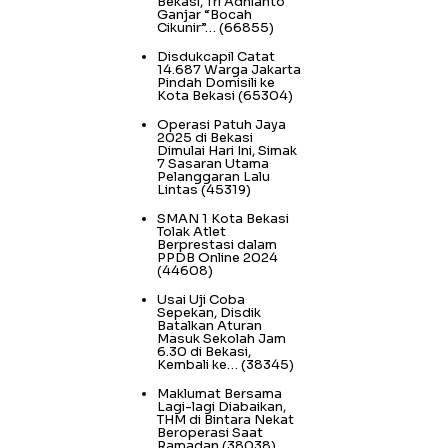
Bekasi, Tri Adhianto
Ganjar “Bocah
Cikunir”…
(66855)
Disdukcapil Catat
14.687 Warga Jakarta
Pindah Domisili ke
Kota Bekasi
(65304)
Operasi Patuh Jaya
2025 di Bekasi
Dimulai Hari Ini, Simak
7 Sasaran Utama
Pelanggaran Lalu
Lintas
(45319)
SMAN 1 Kota Bekasi
Tolak Atlet
Berprestasi dalam
PPDB Online 2024
(44608)
Usai Uji Coba
Sepekan, Disdik
Batalkan Aturan
Masuk Sekolah Jam
6.30 di Bekasi,
Kembali ke…
(38345)
Maklumat Bersama
Lagi-lagi Diabaikan,
THM di Bintara Nekat
Beroperasi Saat
Ramadan
(38038)