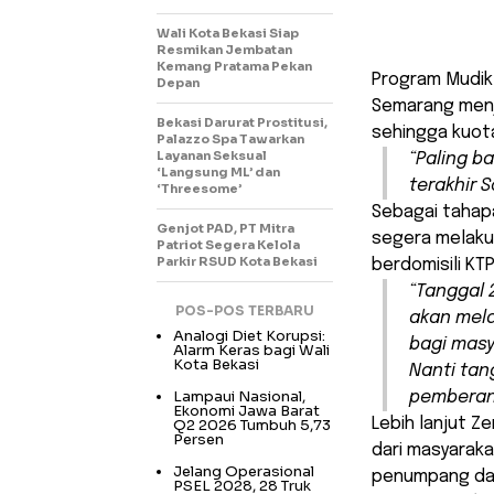
Wali Kota Bekasi Siap
Resmikan Jembatan
Kemang Pratama Pekan
Program Mudik 
Depan
Semarang menja
Bekasi Darurat Prostitusi,
sehingga kuot
Palazzo Spa Tawarkan
Layanan Seksual
“Paling b
‘Langsung ML’ dan
terakhir S
‘Threesome’
Sebagai tahapa
Genjot PAD, PT Mitra
segera melaku
Patriot Segera Kelola
Parkir RSUD Kota Bekasi
berdomisili KT
“Tanggal 
POS-POS TERBARU
akan mela
Analogi Diet Korupsi:
bagi masy
Alarm Keras bagi Wali
Kota Bekasi
Nanti tan
Lampaui Nasional,
pemberang
Ekonomi Jawa Barat
Lebih lanjut 
Q2 2026 Tumbuh 5,73
Persen
dari masyarak
Jelang Operasional
penumpang dan
PSEL 2028, 28 Truk