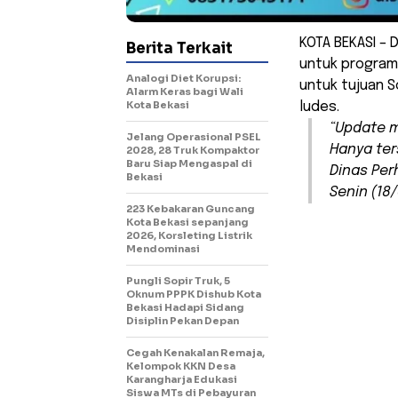
KOTA BEKASI –
Berita Terkait
untuk program 
Analogi Diet Korupsi:
untuk tujuan 
Alarm Keras bagi Wali
Kota Bekasi
ludes.
“
Update
m
Jelang Operasional PSEL
Hanya ter
2028, 28 Truk Kompaktor
Baru Siap Mengaspal di
Dinas Per
Bekasi
Senin (18
223 Kebakaran Guncang
Kota Bekasi sepanjang
2026, Korsleting Listrik
Mendominasi
Pungli Sopir Truk, 5
Oknum PPPK Dishub Kota
Bekasi Hadapi Sidang
Disiplin Pekan Depan
Cegah Kenakalan Remaja,
Kelompok KKN Desa
Karangharja Edukasi
Siswa MTs di Pebayuran