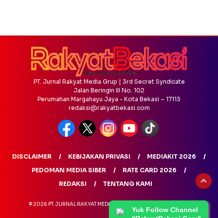
PT. Jurnal Rakyat Media Grup | 3rd Secret Syndicate
Jalan Beringin III No. 102
Perumahan Margahayu Jaya - Kota Bekasi – 17113
redaksi@rakyatbekasi.com
DISCLAIMER
KEBIJAKAN PRIVASI
MEDIAKIT 2026
PEDOMAN MEDIA SIBER
RATE CARD 2026
REDAKSI
TENTANG KAMI
© 2026 PT. JURNAL RAKYAT MEDIA GRUP - ALL RIGHTS RESERVED
Yuk Follow Channel