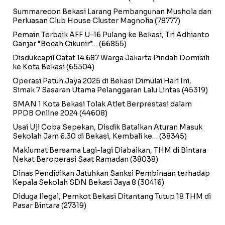
Summarecon Bekasi Larang Pembangunan Mushola dan
Perluasan Club House Cluster Magnolia
(78777)
Pemain Terbaik AFF U-16 Pulang ke Bekasi, Tri Adhianto
Ganjar “Bocah Cikunir”…
(66855)
Disdukcapil Catat 14.687 Warga Jakarta Pindah Domisili
ke Kota Bekasi
(65304)
Operasi Patuh Jaya 2025 di Bekasi Dimulai Hari Ini,
Simak 7 Sasaran Utama Pelanggaran Lalu Lintas
(45319)
SMAN 1 Kota Bekasi Tolak Atlet Berprestasi dalam
PPDB Online 2024
(44608)
Usai Uji Coba Sepekan, Disdik Batalkan Aturan Masuk
Sekolah Jam 6.30 di Bekasi, Kembali ke…
(38345)
Maklumat Bersama Lagi-lagi Diabaikan, THM di Bintara
Nekat Beroperasi Saat Ramadan
(38038)
Dinas Pendidikan Jatuhkan Sanksi Pembinaan terhadap
Kepala Sekolah SDN Bekasi Jaya 8
(30416)
Diduga Ilegal, Pemkot Bekasi Ditantang Tutup 18 THM di
Pasar Bintara
(27319)