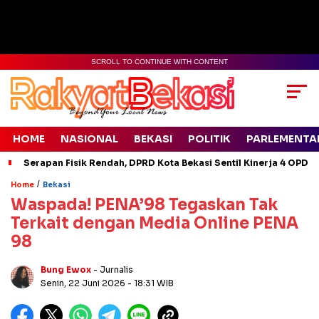
SCROLL TO CONTINUE WITH CONTENT
HOME
NASIONAL
BEKASI
POLITIK
PARLEMENTA
Serapan Fisik Rendah, DPRD Kota Bekasi Sentil Kinerja 4 OPD
/
Home
Bekasi
Waspada! PENA’98 Tegaskan Tak
Terkait dengan Media Online PENA
98
Bung Ewox
- Jurnalis
Senin, 22 Juni 2026
- 18:31 WIB