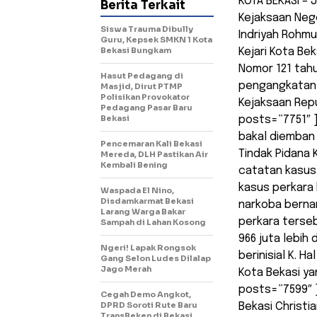
KOTA BEKASI – 
Berita Terkait
Kejaksaan Nege
Siswa Trauma Dibully
Indriyah Rohmu
Guru, Kepsek SMKN 1 Kota
Bekasi Bungkam
Kejari Kota B
Nomor 121 tah
Hasut Pedagang di
pengangkatan d
Masjid, Dirut PTMP
Polisikan Provokator
Kejaksaan Repub
Pedagang Pasar Baru
Bekasi
posts=”7751″ ]
bakal diemban
Pencemaran Kali Bekasi
Tindak Pidana 
Mereda, DLH Pastikan Air
Kembali Bening
catatan kasus
kasus perkara 
Waspada El Nino,
Disdamkarmat Bekasi
narkoba bernam
Larang Warga Bakar
perkara terseb
Sampah di Lahan Kosong
966 juta lebih 
Ngeri! Lapak Rongsok
berinisial K. 
Gang Selon Ludes Dilalap
Jago Merah
Kota Bekasi ya
posts=”7599″ 
Cegah Demo Angkot,
DPRD Soroti Rute Baru
Bekasi Christ
TransBeken di Bekasi