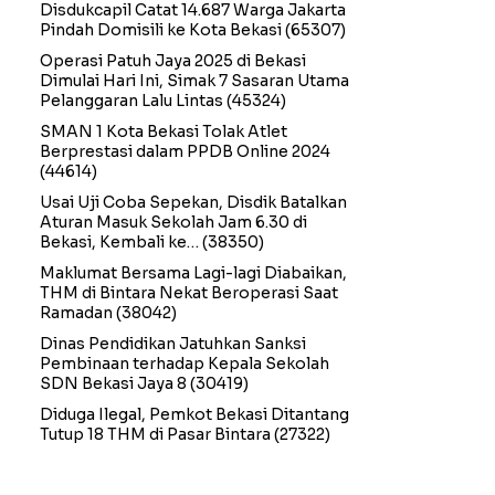
Disdukcapil Catat 14.687 Warga Jakarta
Pindah Domisili ke Kota Bekasi
(65307)
Operasi Patuh Jaya 2025 di Bekasi
Dimulai Hari Ini, Simak 7 Sasaran Utama
Pelanggaran Lalu Lintas
(45324)
SMAN 1 Kota Bekasi Tolak Atlet
Berprestasi dalam PPDB Online 2024
(44614)
Usai Uji Coba Sepekan, Disdik Batalkan
Aturan Masuk Sekolah Jam 6.30 di
Bekasi, Kembali ke…
(38350)
Maklumat Bersama Lagi-lagi Diabaikan,
THM di Bintara Nekat Beroperasi Saat
Ramadan
(38042)
Dinas Pendidikan Jatuhkan Sanksi
Pembinaan terhadap Kepala Sekolah
SDN Bekasi Jaya 8
(30419)
Diduga Ilegal, Pemkot Bekasi Ditantang
Tutup 18 THM di Pasar Bintara
(27322)