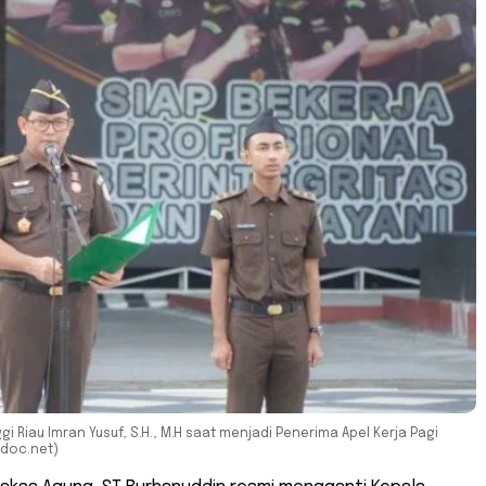
i Riau Imran Yusuf, S.H., M.H saat menjadi Penerima Apel Kerja Pagi
(doc.net)