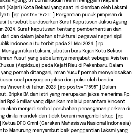
Jaksa Agung, ST Burhanuddin resmi mengganti Kepala
ri (Kajari) Kota Bekasi yang saat ini diemban oleh Laksmi
lyati. [irp posts=”8731″ ] Pergantian pucuk pimpinan di
ekasi tersebut berdasarkan Surat Keputusan Jaksa Agung
un 2024. Surat keputusan tentang pemberhentian dan
ari dan dalam jabatan struktural pegawai negeri sipil
lik Indonesia itu terbit pada 21 Mei 2024. [irp
 Menggantikan Laksmi, jabatan baru Kajari Kota Bekasi
 Imran Yusuf yang sebelumnya menjabat sebagai Asisten
Khusus (Aspidsus) pada Kejati Riau di Pekanbaru. Dalam
 yang pernah ditangani, Imran Yusuf pernah menyelesaikan
besar soal penyuapan jaksa dan polisi oleh bandar
a Vincent di tahun 2023. [irp posts=”7696″ ] Dalam
ut, Bripka BA dan istri yang merupakan jaksa menerima Rp.
dari Rp2,6 miliar yang dijanjikan melalui perantara Vincent
Hal ini akan menjadi simbol perubahan penanganan perkara di
ng dinilai mandek dan tidak berani mengambil sikap. [irp
] Ketua DPC GmnI (Gerakan Mahasiswa Nasional Indonesia)
ianto Manurung menyambut baik penggantian Laksmi yang