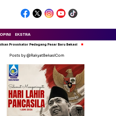
OPINI
EKSTRA
isikan Provokator Pedagang Pasar Baru Bekasi
Pencemaran Kali
Posts by @RakyatBekasiCom