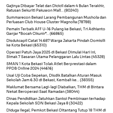
Gajinya Dibayar Telat dan Dicicil dalam 4 Bulan Terakhir,
Ratusan Sekuriti Pakuwon Mall…
(80240)
Summarecon Bekasi Larang Pembangunan Mushola dan
Perluasan Club House Cluster Magnolia
(78788)
Pemain Terbaik AFF U-16 Pulang ke Bekasi, Tri Adhianto
Ganjar “Bocah Cikunir”…
(66865)
Disdukcapil Catat 14.687 Warga Jakarta Pindah Domisili
ke Kota Bekasi
(65310)
Operasi Patuh Jaya 2025 di Bekasi Dimulai Hari Ini,
Simak 7 Sasaran Utama Pelanggaran Lalu Lintas
(45328)
SMAN 1 Kota Bekasi Tolak Atlet Berprestasi dalam
PPDB Online 2024
(44616)
Usai Uji Coba Sepekan, Disdik Batalkan Aturan Masuk
Sekolah Jam 6.30 di Bekasi, Kembali ke…
(38355)
Maklumat Bersama Lagi-lagi Diabaikan, THM di Bintara
Nekat Beroperasi Saat Ramadan
(38044)
Dinas Pendidikan Jatuhkan Sanksi Pembinaan terhadap
Kepala Sekolah SDN Bekasi Jaya 8
(30422)
Diduga Ilegal, Pemkot Bekasi Ditantang Tutup 18 THM di