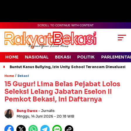
SCROLL TO CONTINUE WITH CONTENT
HOME
NASIONAL
BEKASI
POLITIK
PARLEMENTA
Buntut Kasus Bullying, Izin Unity School Terancam Dievaluasi
/
Home
Bekasi
15 Gugur! Lima Belas Pejabat Lolos
Seleksi Lelang Jabatan Eselon II
Pemkot Bekasi, Ini Daftarnya
Bung Ewox
- Jurnalis
Minggu, 14 Juni 2026
- 20:18 WIB