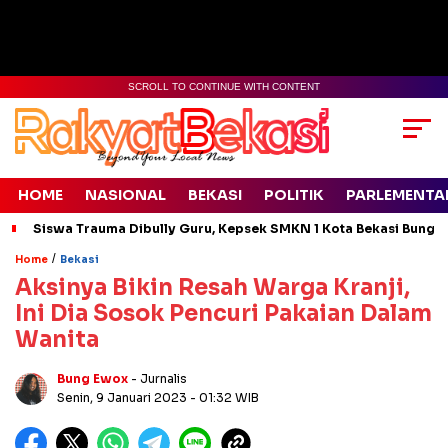
SCROLL TO CONTINUE WITH CONTENT
HOME
NASIONAL
BEKASI
POLITIK
PARLEMENTA
Siswa Trauma Dibully Guru, Kepsek SMKN 1 Kota Bekasi Bung
/
Home
Bekasi
Aksinya Bikin Resah Warga Kranji,
Ini Dia Sosok Pencuri Pakaian Dalam
Wanita
Bung Ewox
- Jurnalis
Senin, 9 Januari 2023
- 01:32 WIB