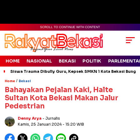
SCROLL TO CONTINUE WITH CONTENT
HOME
NASIONAL
BEKASI
POLITIK
PARLEMENTA
Siswa Trauma Dibully Guru, Kepsek SMKN 1 Kota Bekasi Bung
/
Home
Bekasi
Bahayakan Pejalan Kaki, Halte
Sultan Kota Bekasi Makan Jalur
Pedestrian
Denny Arya
- Jurnalis
Kamis, 25 Januari 2024
- 15:20 WIB