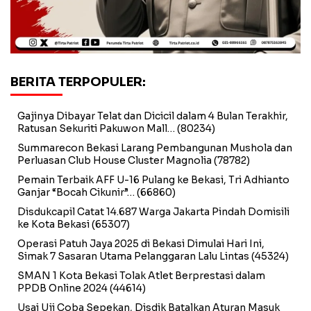
BERITA TERPOPULER:
Gajinya Dibayar Telat dan Dicicil dalam 4 Bulan Terakhir,
Ratusan Sekuriti Pakuwon Mall…
(80234)
Summarecon Bekasi Larang Pembangunan Mushola dan
Perluasan Club House Cluster Magnolia
(78782)
Pemain Terbaik AFF U-16 Pulang ke Bekasi, Tri Adhianto
Ganjar “Bocah Cikunir”…
(66860)
Disdukcapil Catat 14.687 Warga Jakarta Pindah Domisili
ke Kota Bekasi
(65307)
Operasi Patuh Jaya 2025 di Bekasi Dimulai Hari Ini,
Simak 7 Sasaran Utama Pelanggaran Lalu Lintas
(45324)
SMAN 1 Kota Bekasi Tolak Atlet Berprestasi dalam
PPDB Online 2024
(44614)
Usai Uji Coba Sepekan, Disdik Batalkan Aturan Masuk