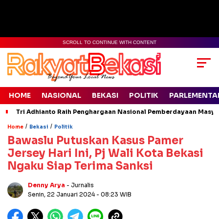
SCROLL TO CONTINUE WITH CONTENT
HOME
NASIONAL
BEKASI
POLITIK
PARLEMENTA
Tri Adhianto Raih Penghargaan Nasional Pemberdayaan Masyara
/
/
Home
Bekasi
Politik
Bawaslu Putuskan Kasus Pamer
Jersey Hari Ini, Pj Wali Kota Bekasi
Ngaku Siap Terima Sanksi
Denny Arya
- Jurnalis
Senin, 22 Januari 2024
- 08:23 WIB