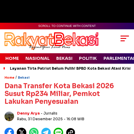
SCROLL TO CONTINUE WITH CONTENT
HOME
NASIONAL
BEKASI
POLITIK
PARLEMENTA
Layanan Tirta Patriot Belum Pulih! BPBD Kota Bekasi Atasi Krisis
/
Home
Bekasi
Dana Transfer Kota Bekasi 2026
Susut Rp234 Miliar, Pemkot
Lakukan Penyesuaian
Denny Arya
- Jurnalis
Rabu, 31 Desember 2025
- 16:08 WIB