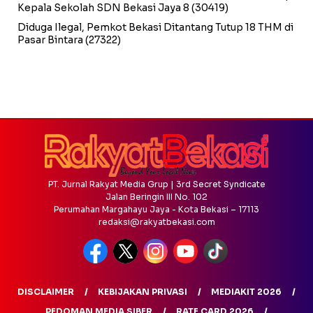
Kepala Sekolah SDN Bekasi Jaya 8
(30419)
Diduga Ilegal, Pemkot Bekasi Ditantang Tutup 18 THM di
Pasar Bintara
(27322)
PT. Jurnal Rakyat Media Grup | 3rd Secret Syndicate
Jalan Beringin III No. 102
Perumahan Margahayu Jaya - Kota Bekasi – 17113
redaksi@rakyatbekasi.com
DISCLAIMER
KEBIJAKAN PRIVASI
MEDIAKIT 2026
PEDOMAN MEDIA SIBER
RATE CARD 2026