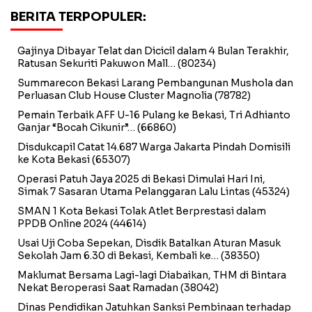
BERITA TERPOPULER:
Gajinya Dibayar Telat dan Dicicil dalam 4 Bulan Terakhir,
Ratusan Sekuriti Pakuwon Mall…
(80234)
Summarecon Bekasi Larang Pembangunan Mushola dan
Perluasan Club House Cluster Magnolia
(78782)
Pemain Terbaik AFF U-16 Pulang ke Bekasi, Tri Adhianto
Ganjar “Bocah Cikunir”…
(66860)
Disdukcapil Catat 14.687 Warga Jakarta Pindah Domisili
ke Kota Bekasi
(65307)
Operasi Patuh Jaya 2025 di Bekasi Dimulai Hari Ini,
Simak 7 Sasaran Utama Pelanggaran Lalu Lintas
(45324)
SMAN 1 Kota Bekasi Tolak Atlet Berprestasi dalam
PPDB Online 2024
(44614)
Usai Uji Coba Sepekan, Disdik Batalkan Aturan Masuk
Sekolah Jam 6.30 di Bekasi, Kembali ke…
(38350)
Maklumat Bersama Lagi-lagi Diabaikan, THM di Bintara
Nekat Beroperasi Saat Ramadan
(38042)
Dinas Pendidikan Jatuhkan Sanksi Pembinaan terhadap