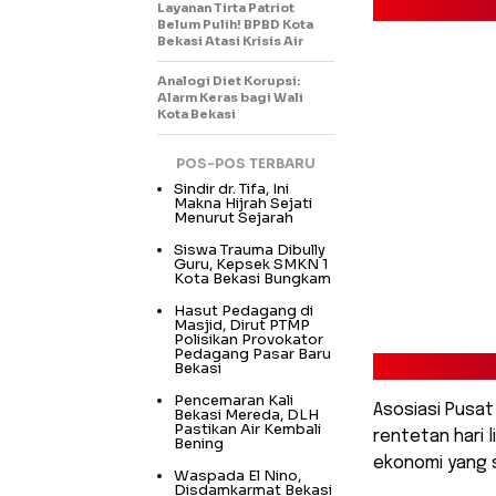
Layanan Tirta Patriot
Belum Pulih! BPBD Kota
Bekasi Atasi Krisis Air
Analogi Diet Korupsi:
Alarm Keras bagi Wali
Kota Bekasi
POS-POS TERBARU
Sindir dr. Tifa, Ini
Makna Hijrah Sejati
Menurut Sejarah
Siswa Trauma Dibully
Guru, Kepsek SMKN 1
Kota Bekasi Bungkam
Hasut Pedagang di
Masjid, Dirut PTMP
Polisikan Provokator
Pedagang Pasar Baru
Bekasi
Pencemaran Kali
Asosiasi Pusat
Bekasi Mereda, DLH
Pastikan Air Kembali
rentetan hari 
Bening
ekonomi yang s
Waspada El Nino,
Disdamkarmat Bekasi