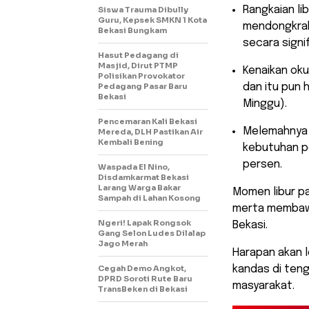
​Rangkaian l
Siswa Trauma Dibully
Guru, Kepsek SMKN 1 Kota
mendongkrak 
Bekasi Bungkam
secara signif
Hasut Pedagang di
Masjid, Dirut PTMP
​Kenaikan ok
Polisikan Provokator
Pedagang Pasar Baru
dan itu pun
Bekasi
Minggu).
Pencemaran Kali Bekasi
​Melemahnya 
Mereda, DLH Pastikan Air
Kembali Bening
kebutuhan p
persen.
Waspada El Nino,
Disdamkarmat Bekasi
Larang Warga Bakar
​Momen libur p
Sampah di Lahan Kosong
merta membawa 
Ngeri! Lapak Rongsok
Bekasi.
Gang Selon Ludes Dilalap
Jago Merah
Harapan akan 
Cegah Demo Angkot,
kandas di teng
DPRD Soroti Rute Baru
masyarakat.
TransBeken di Bekasi