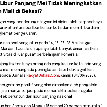
Libur Panjang Mei Tidak Meningkatkan
 Mall di Bekasi?
ngan yang cenderung stagnan ini dipicu oleh terpecahnya
arakat antara berlibur ke luar kota dan memilih berdiam
nghemat pengeluaran.
 nasional yang jatuh pada 14, 15, 27, 28 Mei, hingga
1 Mei dan 1 Juni lalu, rupanya lebih banyak dimanfaatkan
tivitas di luar pusat perbelanjaan komersial.
panjang itu tentunya orang ada yang ke luar kota, ada yang
 ke mall memang ada peningkatan tapi tidak signifikan,”
kepada Jurnalis
RakyatBekasi.Com
, Kamis (04/06/2026).
pergerakan positif yang bisa dirasakan oleh pengelola
jaan hanya terjadi pada momen akhir pekan reguler,
fek beruntun dari libur panjang nasional.
 dua hari Sabtu dan Minggu 15 sampai 20 persen rata-rata,”