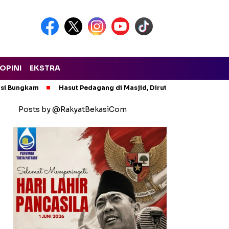
OPINI
EKSTRA
asi Bungkam
Hasut Pedagang di Masjid, Dirut PTMP Polisikan P
Posts by @RakyatBekasiCom