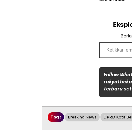
Ekspl
Berl
Ketikkan email Anda...
Follow Wha
rakyatbeka
terbaru set
Tag :
Breaking News
DPRD Kota Be