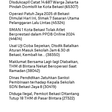
Disdukcapil Catat 14.687 Warga Jakarta
Pindah Domisili ke Kota Bekasi
(65307)
Operasi Patuh Jaya 2025 di Bekasi
Dimulai Hari Ini, Simak 7 Sasaran Utama
Pelanggaran Lalu Lintas
(45324)
SMAN 1 Kota Bekasi Tolak Atlet
Berprestasi dalam PPDB Online 2024
(44614)
Usai Uji Coba Sepekan, Disdik Batalkan
Aturan Masuk Sekolah Jam 6.30 di
Bekasi, Kembali ke…
(38350)
Maklumat Bersama Lagi-lagi Diabaikan,
THM di Bintara Nekat Beroperasi Saat
Ramadan
(38042)
Dinas Pendidikan Jatuhkan Sanksi
Pembinaan terhadap Kepala Sekolah
SDN Bekasi Jaya 8
(30419)
Diduga Ilegal, Pemkot Bekasi Ditantang
Tutup 18 THM di Pasar Bintara
(27322)