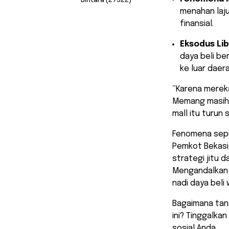
menahan laj
finansial.
Eksodus Lib
daya beli be
ke luar daer
​”Karena merek
Memang masih m
mall itu turun
​Fenomena sepin
Pemkot Bekasi
strategi jitu
Mengandalkan 
nadi daya beli
​Bagaimana ta
ini? Tinggalka
sosial Anda.