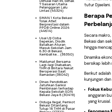
Dimulai Hari Ini, Simak
7 Sasaran Utama
tutur Djaelani.
Pelanggaran Lalu
Lintas
(45324)
​Berapa P
SMAN 1 Kota Bekasi
Tolak Atlet
Perbelanj
Berprestasi dalam
PPDB Online 2024
(44614)
​Secara makro,
Usai Uji Coba
Sepekan, Disdik
Bekasi dan sek
Batalkan Aturan
hingga mencap
Masuk Sekolah Jam
6.30 di Bekasi,
Kembali ke…
(38350)
Dinamika ekon
Maklumat Bersama
bersikap lebih
Lagi-lagi Diabaikan,
THM di Bintara Nekat
Beroperasi Saat
​Berikut adala
Ramadan
(38042)
kunjungan dan t
Dinas Pendidikan
Jatuhkan Sanksi
Pembinaan terhadap
Fokus Kebu
Kepala Sekolah SDN
Bekasi Jaya 8
(30419)
anggaran bul
yang krusial.
Diduga Ilegal, Pemkot
Bekasi Ditantang
Tutup 18 THM di Pasar
Fenomena M
Bintara
(27322)