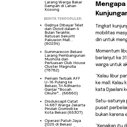
Larang Warga Bakar
​Mengapa 
Sampah di Lahan
Kosong
Kunjungan
BERITA TERPOPULER:
Gajinya Dibayar Telat
​Tingkat kunju
dan Dicicil dalam 4
Bulan Terakhir,
mobilitas masy
Ratusan Sekuriti
Pakuwon Mall…
diri untuk me
(80234)
Momentum libur
Summarecon Bekasi
Larang Pembangunan
berlanjut ke 3
Mushola dan
Perluasan Club House
warga untuk ak
Cluster Magnolia
(78782)
​”Kalau libur 
Pemain Terbaik AFF
U-16 Pulang ke
ke mall. Kalau
Bekasi, Tri Adhianto
Ganjar “Bocah
kata Djaelani 
Cikunir”…
(66860)
​Satu-satunya 
Disdukcapil Catat
14.687 Warga Jakarta
pusat perbelan
Pindah Domisili ke
Kota Bekasi
(65307)
bukan karena e
Operasi Patuh Jaya
2025 di Bekasi
​”Kenaikan itu