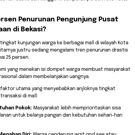
ersen Penurunan Pengunjung Pusat
aan di Bekasi?
 tingkat kunjungan warga ke berbagai mall di wilayah Kota
itarnya justru sedang mengalami tren penurunan drastis
ai 25 persen.
omi yang menekan isi dompet warga membuat masyarakat
 rasional dalam membelanjakan uangnya.
h faktor utama yang menyebabkan anjloknya tingkat
ransaksi di mall:
tuhan Pokok:
Masyarakat lebih memprioritaskan sisa
anan untuk belanja pangan dan kebutuhan sehari-hari
enahan Diri:
Warga cenderung
wait and see
atau