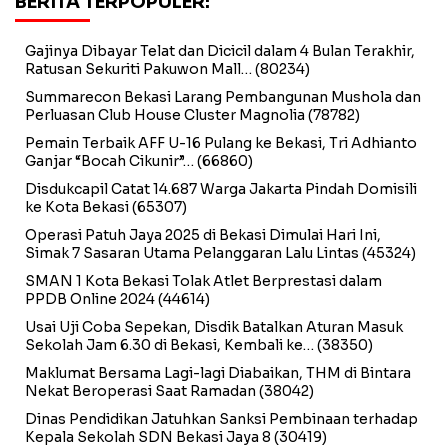
BERITA TERPOPULER:
Gajinya Dibayar Telat dan Dicicil dalam 4 Bulan Terakhir,
Ratusan Sekuriti Pakuwon Mall…
(80234)
Summarecon Bekasi Larang Pembangunan Mushola dan
Perluasan Club House Cluster Magnolia
(78782)
Pemain Terbaik AFF U-16 Pulang ke Bekasi, Tri Adhianto
Ganjar “Bocah Cikunir”…
(66860)
Disdukcapil Catat 14.687 Warga Jakarta Pindah Domisili
ke Kota Bekasi
(65307)
Operasi Patuh Jaya 2025 di Bekasi Dimulai Hari Ini,
Simak 7 Sasaran Utama Pelanggaran Lalu Lintas
(45324)
SMAN 1 Kota Bekasi Tolak Atlet Berprestasi dalam
PPDB Online 2024
(44614)
Usai Uji Coba Sepekan, Disdik Batalkan Aturan Masuk
Sekolah Jam 6.30 di Bekasi, Kembali ke…
(38350)
Maklumat Bersama Lagi-lagi Diabaikan, THM di Bintara
Nekat Beroperasi Saat Ramadan
(38042)
Dinas Pendidikan Jatuhkan Sanksi Pembinaan terhadap
Kepala Sekolah SDN Bekasi Jaya 8
(30419)