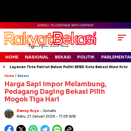
SCROLL TO CONTINUE WITH CONTENT
HOME
NASIONAL
BEKASI
POLITIK
PARLEMENTA
Layanan Tirta Patriot Belum Pulih! BPBD Kota Bekasi Atasi Krisis
/
Home
Bekasi
Harga Sapi Impor Melambung,
Pedagang Daging Bekasi Pilih
Mogok Tiga Hari
Denny Arya
- Jurnalis
Rabu, 21 Januari 2026
- 17:28 WIB