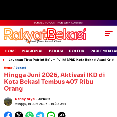
SCROLL TO CONTINUE WITH CONTENT
HOME
NASIONAL
BEKASI
POLITIK
PARLEMENTA
Layanan Tirta Patriot Belum Pulih! BPBD Kota Bekasi Atasi Krisis
/
Home
Bekasi
Hingga Juni 2026, Aktivasi IKD di
Kota Bekasi Tembus 407 Ribu
Orang
Denny Arya
- Jurnalis
Minggu, 14 Juni 2026
- 14:40 WIB