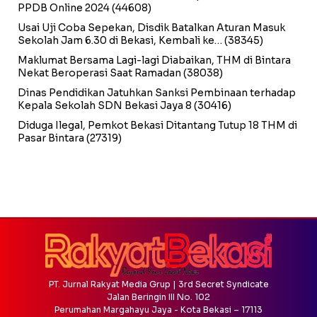
PPDB Online 2024
(44608)
Usai Uji Coba Sepekan, Disdik Batalkan Aturan Masuk
Sekolah Jam 6.30 di Bekasi, Kembali ke…
(38345)
Maklumat Bersama Lagi-lagi Diabaikan, THM di Bintara
Nekat Beroperasi Saat Ramadan
(38038)
Dinas Pendidikan Jatuhkan Sanksi Pembinaan terhadap
Kepala Sekolah SDN Bekasi Jaya 8
(30416)
Diduga Ilegal, Pemkot Bekasi Ditantang Tutup 18 THM di
Pasar Bintara
(27319)
PT. Jurnal Rakyat Media Grup | 3rd Secret Syndicate
Jalan Beringin III No. 102
Perumahan Margahayu Jaya - Kota Bekasi – 17113