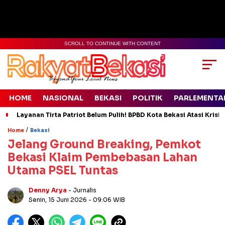
SCROLL TO CONTINUE WITH CONTENT
HOME
NASIONAL
BEKASI
POLITIK
PARLEMENTA
Layanan Tirta Patriot Belum Pulih! BPBD Kota Bekasi Atasi Krisis
/
Home
Bekasi
Jelang Ground Breaking, Pemkot
Bekasi Klaim Pembebasan Lahan
Utama PSEL Tuntas
Denny Arya
- Jurnalis
Senin, 15 Juni 2026
- 09:06 WIB