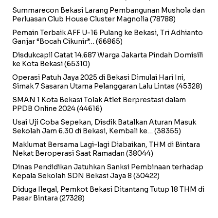
Summarecon Bekasi Larang Pembangunan Mushola dan
Perluasan Club House Cluster Magnolia
(78788)
Pemain Terbaik AFF U-16 Pulang ke Bekasi, Tri Adhianto
Ganjar “Bocah Cikunir”…
(66865)
Disdukcapil Catat 14.687 Warga Jakarta Pindah Domisili
ke Kota Bekasi
(65310)
Operasi Patuh Jaya 2025 di Bekasi Dimulai Hari Ini,
Simak 7 Sasaran Utama Pelanggaran Lalu Lintas
(45328)
SMAN 1 Kota Bekasi Tolak Atlet Berprestasi dalam
PPDB Online 2024
(44616)
Usai Uji Coba Sepekan, Disdik Batalkan Aturan Masuk
Sekolah Jam 6.30 di Bekasi, Kembali ke…
(38355)
Maklumat Bersama Lagi-lagi Diabaikan, THM di Bintara
Nekat Beroperasi Saat Ramadan
(38044)
Dinas Pendidikan Jatuhkan Sanksi Pembinaan terhadap
Kepala Sekolah SDN Bekasi Jaya 8
(30422)
Diduga Ilegal, Pemkot Bekasi Ditantang Tutup 18 THM di
Pasar Bintara
(27328)