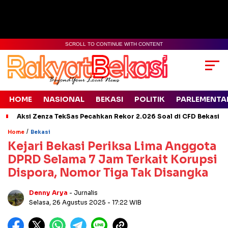
SCROLL TO CONTINUE WITH CONTENT
HOME
NASIONAL
BEKASI
POLITIK
PARLEMENTA
Aksi Zenza TekSas Pecahkan Rekor 2.026 Soal di CFD Bekasi
/
Home
Bekasi
Kejari Bekasi Periksa Lima Anggota
DPRD Selama 7 Jam Terkait Korupsi
Dispora, Nomor Tiga Tak Disangka
Denny Arya
- Jurnalis
Selasa, 26 Agustus 2025
- 17:22 WIB