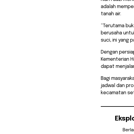
adalah mempert
tanah air.
​”Terutama buk
berusaha untu
suci, ini yang 
​Dengan persi
Kementerian Ha
dapat menjala
Bagi masyarak
jadwal dan pr
kecamatan set
Ekspl
Berl