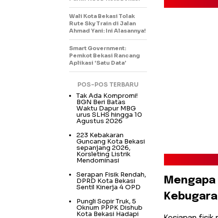
Wali Kota Bekasi Tolak
Rute Sky Train di Jalan
Ahmad Yani: Ini Alasannya!
Smart Government:
Pemkot Bekasi Rancang
Aplikasi ‘Satu Data’
POS-POS TERBARU
Tak Ada Kompromi!
BGN Beri Batas
Waktu Dapur MBG
urus SLHS hingga 10
Agustus 2026
223 Kebakaran
Guncang Kota Bekasi
sepanjang 2026,
Korsleting Listrik
Mendominasi
Serapan Fisik Rendah,
​Mengapa 
DPRD Kota Bekasi
Sentil Kinerja 4 OPD
Kebugaran
Pungli Sopir Truk, 5
Oknum PPPK Dishub
Kota Bekasi Hadapi