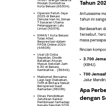
14.687 Warga Jakarta
Tahun 20
Pindah Domisili ke
Kota Bekasi
(65304)
Operasi Patuh Jaya
​Antusiasme ma
2025 di Bekasi
Dimulai Hari Ini, Simak
tahun ini sanga
7 Sasaran Utama
Pelanggaran Lalu
Lintas
(45319)
Berdasarkan d
tersebut, terc
SMAN 1 Kota Bekasi
Tolak Atlet
masa persiapa
Berprestasi dalam
PPDB Online 2024
(44608)
​Rincian kompo
Usai Uji Coba
Sepekan, Disdik
3.700 Jema
Batalkan Aturan
Masuk Sekolah Jam
(KBHU).
6.30 di Bekasi,
Kembali ke…
(38345)
700 Jemaah
Maklumat Bersama
Lagi-lagi Diabaikan,
Jalur Mandiri
THM di Bintara Nekat
Beroperasi Saat
Ramadan
(38038)
​Apa Perb
Dinas Pendidikan
dengan S
Jatuhkan Sanksi
Pembinaan terhadap
Kepala Sekolah SDN