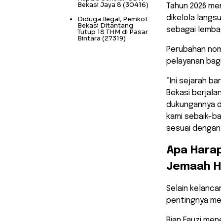
Bekasi Jaya 8
(30416)
​Tahun 2026 me
dikelola langs
Diduga Ilegal, Pemkot
Bekasi Ditantang
sebagai lembag
Tutup 18 THM di Pasar
Bintara
(27319)
Perubahan nom
pelayanan bagi
​”Ini sejarah 
Bekasi berjala
dukungannya d
kami sebaik-ba
sesuai dengan
​Apa Hara
Jemaah H
​Selain kelanc
pentingnya me
Rian Fauzi me