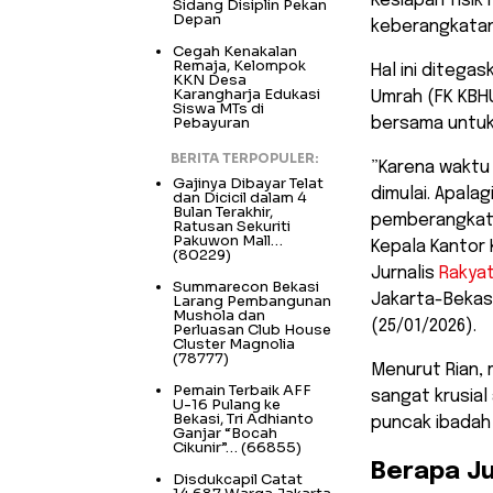
​Kesiapan fisi
Sidang Disiplin Pekan
Depan
keberangkatan 
Cegah Kenakalan
Remaja, Kelompok
Hal ini ditega
KKN Desa
Karangharja Edukasi
Umrah (FK KBH
Siswa MTs di
Pebayuran
bersama untuk
BERITA TERPOPULER:
​”Karena waktu
Gajinya Dibayar Telat
dimulai. Apalag
dan Dicicil dalam 4
Bulan Terakhir,
pemberangkata
Ratusan Sekuriti
Pakuwon Mall…
Kepala Kantor 
(80229)
Jurnalis
Rakya
Summarecon Bekasi
Jakarta-Bekasi
Larang Pembangunan
Mushola dan
(25/01/2026).
Perluasan Club House
Cluster Magnolia
(78777)
​Menurut Rian,
Pemain Terbaik AFF
sangat krusial
U-16 Pulang ke
Bekasi, Tri Adhianto
puncak ibadah 
Ganjar “Bocah
Cikunir”…
(66855)
​Berapa J
Disdukcapil Catat