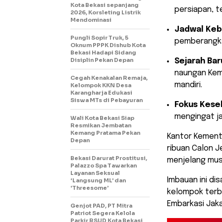
Kota Bekasi sepanjang
persiapan, te
2026, Korsleting Listrik
Mendominasi
Jadwal Keb
Pungli Sopir Truk, 5
pemberangka
Oknum PPPK Dishub Kota
Bekasi Hadapi Sidang
Disiplin Pekan Depan
Sejarah Bar
naungan Keme
Cegah Kenakalan Remaja,
mandiri.
Kelompok KKN Desa
Karangharja Edukasi
Siswa MTs di Pebayuran
Fokus Kese
mengingat ja
Wali Kota Bekasi Siap
Resmikan Jembatan
Kemang Pratama Pekan
​Kantor Kemen
Depan
ribuan Calon J
Bekasi Darurat Prostitusi,
menjelang musi
Palazzo Spa Tawarkan
Layanan Seksual
Imbauan ini di
‘Langsung ML’ dan
‘Threesome’
kelompok terb
Embarkasi Jaka
Genjot PAD, PT Mitra
Patriot Segera Kelola
Parkir RSUD Kota Bekasi