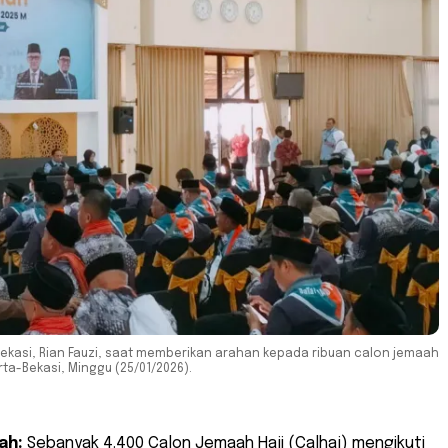
ekasi, Rian Fauzi, saat memberikan arahan kepada ribuan calon jemaah
rta-Bekasi, Minggu (25/01/2026).
ah:
Sebanyak 4.400 Calon Jemaah Haji (Calhaj) mengikuti