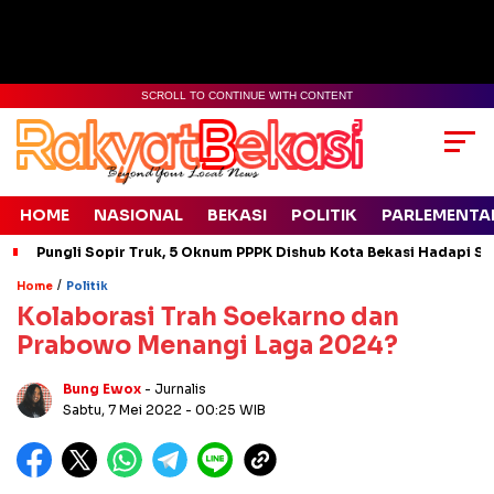
SCROLL TO CONTINUE WITH CONTENT
HOME
NASIONAL
BEKASI
POLITIK
PARLEMENTA
Pungli Sopir Truk, 5 Oknum PPPK Dishub Kota Bekasi Hadapi Si
/
Home
Politik
Kolaborasi Trah Soekarno dan
Prabowo Menangi Laga 2024?
Bung Ewox
- Jurnalis
Sabtu, 7 Mei 2022
- 00:25 WIB