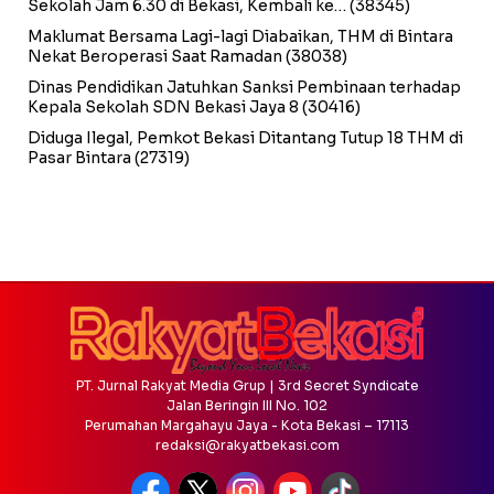
Sekolah Jam 6.30 di Bekasi, Kembali ke…
(38345)
Maklumat Bersama Lagi-lagi Diabaikan, THM di Bintara
Nekat Beroperasi Saat Ramadan
(38038)
Dinas Pendidikan Jatuhkan Sanksi Pembinaan terhadap
Kepala Sekolah SDN Bekasi Jaya 8
(30416)
Diduga Ilegal, Pemkot Bekasi Ditantang Tutup 18 THM di
Pasar Bintara
(27319)
PT. Jurnal Rakyat Media Grup | 3rd Secret Syndicate
Jalan Beringin III No. 102
Perumahan Margahayu Jaya - Kota Bekasi – 17113
redaksi@rakyatbekasi.com