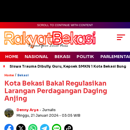
SCROLL TO CONTINUE WITH CONTENT
HOME
NASIONAL
BEKASI
POLITIK
PARLEMENTA
Siswa Trauma Dibully Guru, Kepsek SMKN 1 Kota Bekasi Bung
/
Home
Bekasi
Kota Bekasi Bakal Regulasikan
Larangan Perdagangan Daging
Anjing
Denny Arya
- Jurnalis
Minggu, 21 Januari 2024
- 03:05 WIB