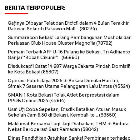
BERITA TERPOPULER:
Gajinya Dibayar Telat dan Dicicil dalam 4 Bulan Terakhir,
Ratusan Sekuriti Pakuwon Mall…
(80234)
Summarecon Bekasi Larang Pembangunan Mushola dan
Perluasan Club House Cluster Magnolia
(78782)
Pemain Terbaik AFF U-16 Pulang ke Bekasi, Tri Adhianto
Ganjar “Bocah Cikunir”…
(66860)
Disdukcapil Catat 14.687 Warga Jakarta Pindah Domisili
ke Kota Bekasi
(65307)
Operasi Patuh Jaya 2025 di Bekasi Dimulai Hari Ini,
Simak 7 Sasaran Utama Pelanggaran Lalu Lintas
(45324)
SMAN 1 Kota Bekasi Tolak Atlet Berprestasi dalam
PPDB Online 2024
(44614)
Usai Uji Coba Sepekan, Disdik Batalkan Aturan Masuk
Sekolah Jam 6.30 di Bekasi, Kembali ke…
(38350)
Maklumat Bersama Lagi-lagi Diabaikan, THM di Bintara
Nekat Beroperasi Saat Ramadan
(38042)
Dinas Pendidikan Jatuhkan Sanksi Pembinaan terhadap