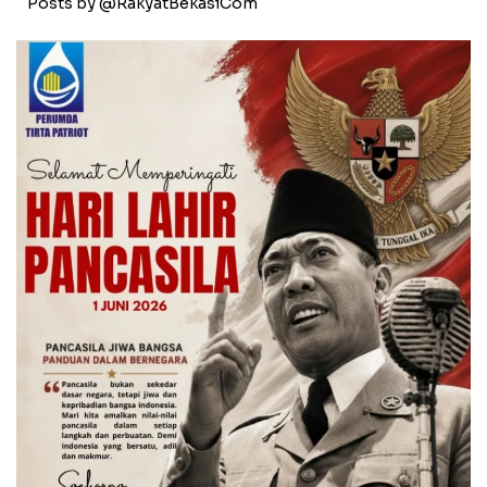
Posts by @RakyatBekasiCom