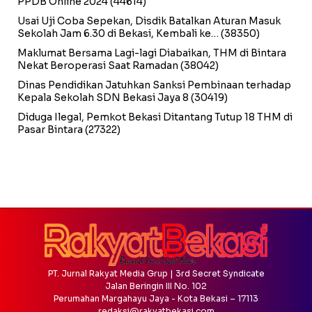
PPDB Online 2024
(44614)
Usai Uji Coba Sepekan, Disdik Batalkan Aturan Masuk
Sekolah Jam 6.30 di Bekasi, Kembali ke…
(38350)
Maklumat Bersama Lagi-lagi Diabaikan, THM di Bintara
Nekat Beroperasi Saat Ramadan
(38042)
Dinas Pendidikan Jatuhkan Sanksi Pembinaan terhadap
Kepala Sekolah SDN Bekasi Jaya 8
(30419)
Diduga Ilegal, Pemkot Bekasi Ditantang Tutup 18 THM di
Pasar Bintara
(27322)
PT. Jurnal Rakyat Media Grup | 3rd Secret Syndicate
Jalan Beringin III No. 102
Perumahan Margahayu Jaya - Kota Bekasi – 17113
redaksi@rakyatbekasi.com