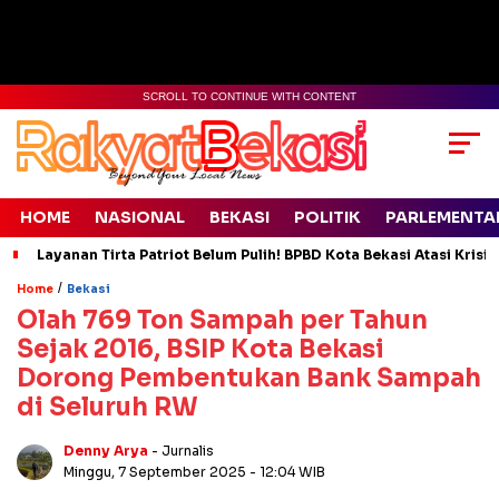
SCROLL TO CONTINUE WITH CONTENT
HOME
NASIONAL
BEKASI
POLITIK
PARLEMENTA
Layanan Tirta Patriot Belum Pulih! BPBD Kota Bekasi Atasi Krisis
/
Home
Bekasi
Olah 769 Ton Sampah per Tahun
Sejak 2016, BSIP Kota Bekasi
Dorong Pembentukan Bank Sampah
di Seluruh RW
Denny Arya
- Jurnalis
Minggu, 7 September 2025
- 12:04 WIB