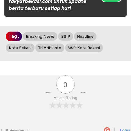
rakyatbekasi.com untuk update
berita terbaru setiap hari
Tag :
Breaking News
BSIP
Headline
Kota Bekasi
Tri Adhianto
Wali Kota Bekasi
0
Article Rating
Login
Subscribe