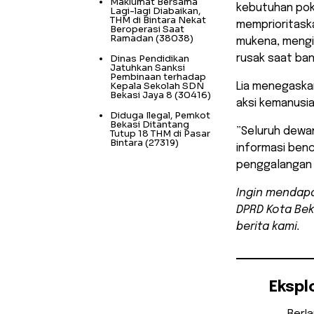
Maklumat Bersama
kebutuhan poko
Lagi-lagi Diabaikan,
THM di Bintara Nekat
memprioritaska
Beroperasi Saat
Ramadan
(38038)
mukena, mengi
Dinas Pendidikan
rusak saat banj
Jatuhkan Sanksi
Pembinaan terhadap
Kepala Sekolah SDN
​Lia menegask
Bekasi Jaya 8
(30416)
aksi kemanusiaa
Diduga Ilegal, Pemkot
Bekasi Ditantang
​”Seluruh dewa
Tutup 18 THM di Pasar
Bintara
(27319)
informasi benc
penggalangan 
Ingin mendapa
DPRD Kota Bek
berita kami.
Ekspl
Berl