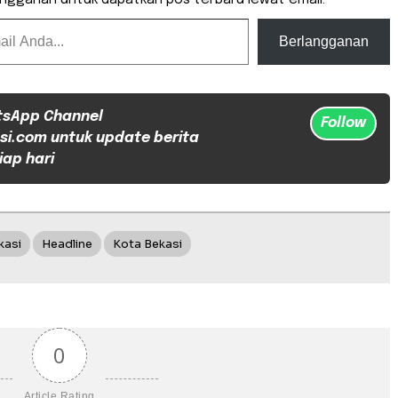
Berlangganan
tsApp Channel
Follow
si.com untuk update berita
iap hari
kasi
Headline
Kota Bekasi
0
Article Rating