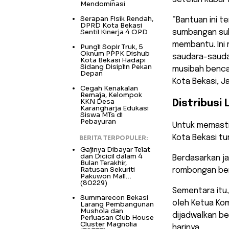
Mendominasi
Serapan Fisik Rendah,
​”Bantuan ini t
DPRD Kota Bekasi
Sentil Kinerja 4 OPD
sumbangan suka
membantu. Ini
Pungli Sopir Truk, 5
Oknum PPPK Dishub
saudara-saudar
Kota Bekasi Hadapi
Sidang Disiplin Pekan
musibah bencan
Depan
Kota Bekasi, Ja
Cegah Kenakalan
Remaja, Kelompok
KKN Desa
Distribusi
Karangharja Edukasi
Siswa MTs di
Pebayuran
​Untuk memast
Kota Bekasi tu
BERITA TERPOPULER:
Gajinya Dibayar Telat
dan Dicicil dalam 4
Berdasarkan ja
Bulan Terakhir,
Ratusan Sekuriti
rombongan bert
Pakuwon Mall…
(80229)
​Sementara itu
Summarecon Bekasi
oleh Ketua Kom
Larang Pembangunan
Mushola dan
dijadwalkan b
Perluasan Club House
Cluster Magnolia
harinya.