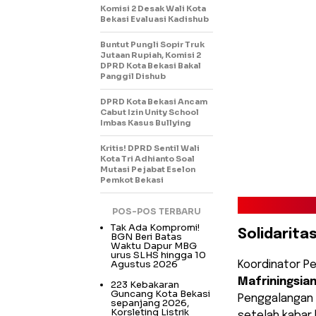
Komisi 2 Desak Wali Kota
Bekasi Evaluasi Kadishub
Buntut Pungli Sopir Truk
Jutaan Rupiah, Komisi 2
DPRD Kota Bekasi Bakal
Panggil Dishub
DPRD Kota Bekasi Ancam
Cabut Izin Unity School
Imbas Kasus Bullying
Kritis! DPRD Sentil Wali
Kota Tri Adhianto Soal
Mutasi Pejabat Eselon
Pemkot Bekasi
POS-POS TERBARU
Tak Ada Kompromi!
Solidarita
BGN Beri Batas
Waktu Dapur MBG
urus SLHS hingga 10
Agustus 2026
​Koordinator P
Mafriningsian
223 Kebakaran
Guncang Kota Bekasi
Penggalangan 
sepanjang 2026,
Korsleting Listrik
setelah kabar