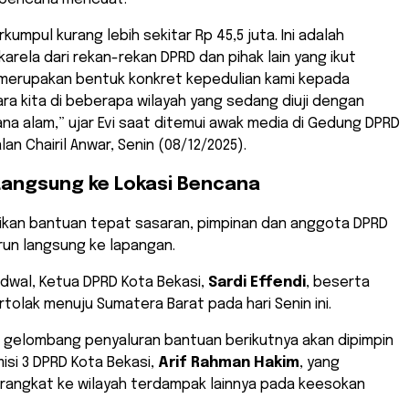
erkumpul kurang lebih sekitar Rp 45,5 juta. Ini adalah
rela dari rekan-rekan DPRD dan pihak lain yang ikut
 merupakan bentuk konkret kepedulian kami kepada
a kita di beberapa wilayah yang sedang diuji dengan
a alam,” ujar Evi saat ditemui awak media di Gedung DPRD
lan Chairil Anwar, Senin (08/12/2025).
 Langsung ke Lokasi Bencana
ikan bantuan tepat sasaran, pimpinan dan anggota DPRD
run langsung ke lapangan.
dwal, Ketua DPRD Kota Bekasi,
Sardi Effendi
, beserta
olak menuju Sumatera Barat pada hari Senin ini.
, gelombang penyaluran bantuan berikutnya akan dipimpin
isi 3 DPRD Kota Bekasi,
Arif Rahman Hakim
, yang
erangkat ke wilayah terdampak lainnya pada keesokan