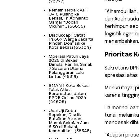
(78777)
Pemain Terbaik AFF
​”Alhamdulilla
U-16 Pulang ke
Bekasi, Tri Adhianto
dan Aceh sudah
Ganjar “Bocah
Cikunir”…
(66855)
terhimpun seb
logistik agar 
Disdukcapil Catat
14.687 Warga Jakarta
menambahkan.
Pindah Domisili ke
Kota Bekasi
(65304)
Prioritas 
Operasi Patuh Jaya
2025 di Bekasi
Dimulai Hari Ini, Simak
​Sekretaris DP
7 Sasaran Utama
Pelanggaran Lalu
apresiasi ata
Lintas
(45319)
SMAN 1 Kota Bekasi
Menurutnya, p
Tolak Atlet
Berprestasi dalam
karena tinggin
PPDB Online 2024
(44608)
​Lia merinci b
Usai Uji Coba
Sepekan, Disdik
tunai, melaink
Batalkan Aturan
Masuk Sekolah Jam
mendesak dibu
6.30 di Bekasi,
Kembali ke…
(38345)
​”Adapun prose