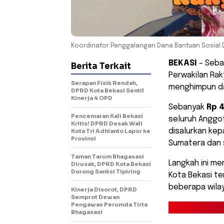
Koordinator Penggalangan Dana Bantuan Sosial DPR
BEKASI
– Seba
Berita Terkait
Perwakilan Ra
Serapan Fisik Rendah,
menghimpun d
DPRD Kota Bekasi Sentil
Kinerja 4 OPD
Sebanyak
Rp 4
Pencemaran Kali Bekasi
seluruh Anggot
Kritis! DPRD Desak Wali
disalurkan kep
Kota Tri Adhianto Lapor ke
Provinsi
Sumatera dan 
Taman Tarum Bhagasasi
​Langkah ini m
Dirusak, DPRD Kota Bekasi
Dorong Sanksi Tipiring
Kota Bekasi t
beberapa wilay
Kinerja Disorot, DPRD
Semprot Dewan
Pengawas Perumda Tirta
Bhagasasi