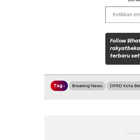
Ketikkan email Anda...
Follow Wha
rakyatbeka
terbaru set
Tag :
Breaking News
DPRD Kota Be