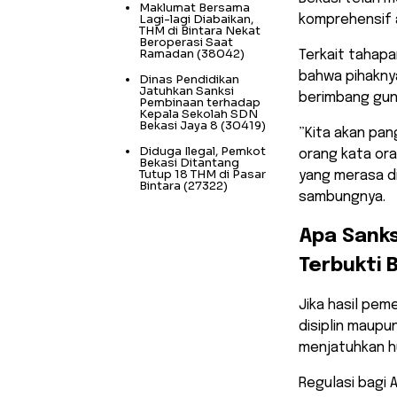
Maklumat Bersama
Lagi-lagi Diabaikan,
komprehensif a
THM di Bintara Nekat
Beroperasi Saat
Ramadan
(38042)
​Terkait tahap
bahwa pihakny
Dinas Pendidikan
Jatuhkan Sanksi
berimbang gun
Pembinaan terhadap
Kepala Sekolah SDN
Bekasi Jaya 8
(30419)
​”Kita akan pa
Diduga Ilegal, Pemkot
orang kata ora
Bekasi Ditantang
Tutup 18 THM di Pasar
yang merasa di
Bintara
(27322)
sambungnya.
​Apa Sank
Terbukti 
​Jika hasil pe
disiplin maupu
menjatuhkan h
Regulasi bagi 