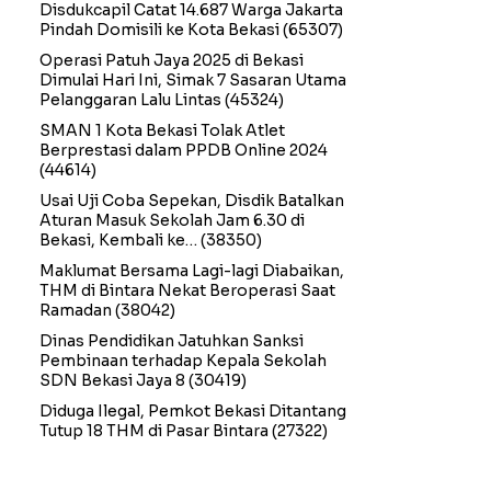
Disdukcapil Catat 14.687 Warga Jakarta
Pindah Domisili ke Kota Bekasi
(65307)
Operasi Patuh Jaya 2025 di Bekasi
Dimulai Hari Ini, Simak 7 Sasaran Utama
Pelanggaran Lalu Lintas
(45324)
SMAN 1 Kota Bekasi Tolak Atlet
Berprestasi dalam PPDB Online 2024
(44614)
Usai Uji Coba Sepekan, Disdik Batalkan
Aturan Masuk Sekolah Jam 6.30 di
Bekasi, Kembali ke…
(38350)
Maklumat Bersama Lagi-lagi Diabaikan,
THM di Bintara Nekat Beroperasi Saat
Ramadan
(38042)
Dinas Pendidikan Jatuhkan Sanksi
Pembinaan terhadap Kepala Sekolah
SDN Bekasi Jaya 8
(30419)
Diduga Ilegal, Pemkot Bekasi Ditantang
Tutup 18 THM di Pasar Bintara
(27322)