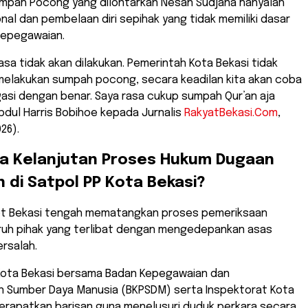
mpah Pocong yang dilontarkan Nesan Sudjana hanyalah
al dan pembelaan diri sepihak yang tidak memiliki dasar
kepegawaian.
rasa tidak akan dilakukan. Pemerintah Kota Bekasi tidak
melakukan sumpah pocong, secara keadilan kita akan coba
gasi dengan benar. Saya rasa cukup sumpah Qur’an aja
bdul Harris Bobihoe kepada Jurnalis
RakyatBekasi.Com
,
26).
na Kelanjutan Proses Hukum Dugaan
 di Satpol PP Kota Bekasi?
mkot Bekasi tengah mematangkan proses pemeriksaan
ruh pihak yang terlibat dengan mengedepankan asas
rsalah.
 Kota Bekasi bersama Badan Kepegawaian dan
Sumber Daya Manusia (BKPSDM) serta Inspektorat Kota
merapatkan barisan guna menelusuri duduk perkara secara