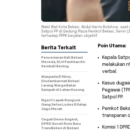
Wakil Wali Kota Bekasi, Abdul Harris Bobihoe, 
Satpol PP di Gedung Plaza Pemkot Bekasi, Senin (
terhadap PPPK berjalan objektif.
Poin Utama:
Berita Terkait
​Kepala Satp
Pencemaran Kali Bekasi
Mereda, DLH Pastikan Air
melakukan r
Kembali Bening
verbal.
Waspada El Nino,
Disdamkarmat Bekasi
​Kasus duga
Larang Warga Bakar
Sampah di Lahan Kosong
Pegawai (TPP
Satpol PP.
Ngeri! Lapak Rongsok
Gang Selon Ludes Dilalap
​Pemkot Bekas
Jago Merah
transparan 
Cegah Demo Angkot,
DPRD Soroti Rute Baru
​Komisi 1 DP
TransBeken di Bekasi