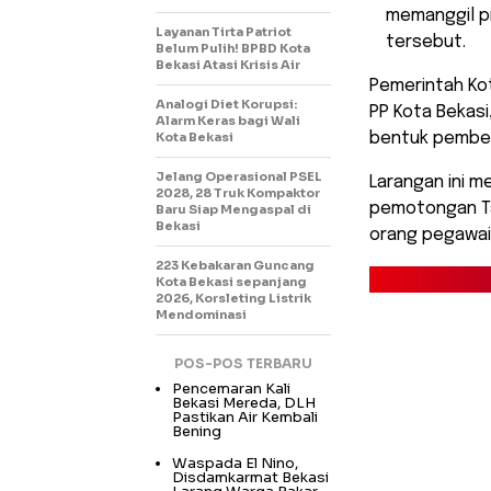
memanggil pi
Layanan Tirta Patriot
tersebut.
Belum Pulih! BPBD Kota
Bekasi Atasi Krisis Air
​Pemerintah K
Analogi Diet Korupsi:
PP Kota Bekas
Alarm Keras bagi Wali
Kota Bekasi
bentuk pembela
Jelang Operasional PSEL
Larangan ini 
2028, 28 Truk Kompaktor
pemotongan Ta
Baru Siap Mengaspal di
Bekasi
orang pegawai 
223 Kebakaran Guncang
Kota Bekasi sepanjang
2026, Korsleting Listrik
Mendominasi
POS-POS TERBARU
Pencemaran Kali
Bekasi Mereda, DLH
Pastikan Air Kembali
Bening
Waspada El Nino,
Disdamkarmat Bekasi