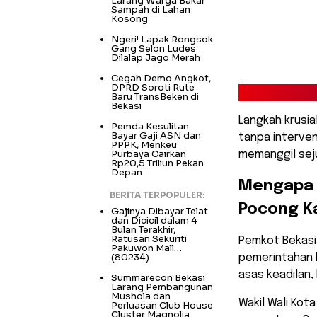
Larang Warga Bakar
Sampah di Lahan
Kosong
Ngeri! Lapak Rongsok
Gang Selon Ludes
Dilalap Jago Merah
Cegah Demo Angkot,
DPRD Soroti Rute
Baru TransBeken di
Bekasi
Langkah krusial
Pemda Kesulitan
Bayar Gaji ASN dan
tanpa interven
PPPK, Menkeu
Purbaya Cairkan
memanggil sejum
Rp20,5 Triliun Pekan
Depan
​Mengapa
BERITA TERPOPULER:
Pocong K
Gajinya Dibayar Telat
dan Dicicil dalam 4
Bulan Terakhir,
Ratusan Sekuriti
​Pemkot Bekasi
Pakuwon Mall…
(80234)
pemerintahan h
asas keadilan,
Summarecon Bekasi
Larang Pembangunan
Mushola dan
Wakil Wali Kot
Perluasan Club House
Cluster Magnolia