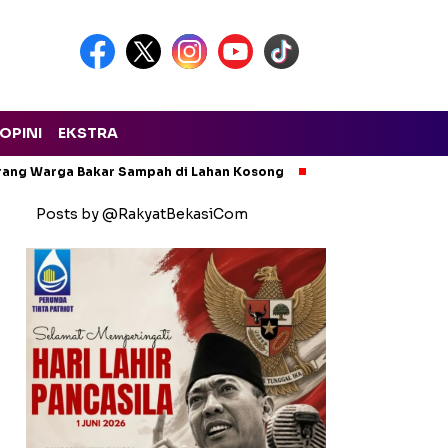
OPINI
EKSTRA
arang Warga Bakar Sampah di Lahan Kosong
Ngeri! Lapak Rong
Posts by @RakyatBekasiCom