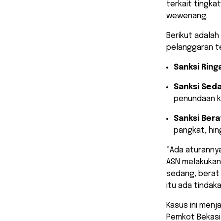
terkait tingka
wewenang.
​Berikut adala
pelanggaran t
Sanksi Ring
Sanksi Sed
penundaan ke
Sanksi Bera
pangkat, hi
​”Ada aturanny
ASN melakukan 
sedang, berat 
itu ada tindak
​Kasus ini menj
Pemkot Bekasi 