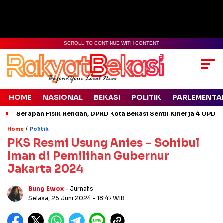
SCROLL TO CONTINUE WITH CONTENT
HOME
NASIONAL
BEKASI
POLITIK
PARLEMENTA
Serapan Fisik Rendah, DPRD Kota Bekasi Sentil Kinerja 4 OPD
/
Home
Politik
PKS Resmi Usung Anies – Sohibul
Iman di Pemilihan Gubernur
Jakarta 2024
Bung Ewox
- Jurnalis
Selasa, 25 Juni 2024
- 18:47 WIB