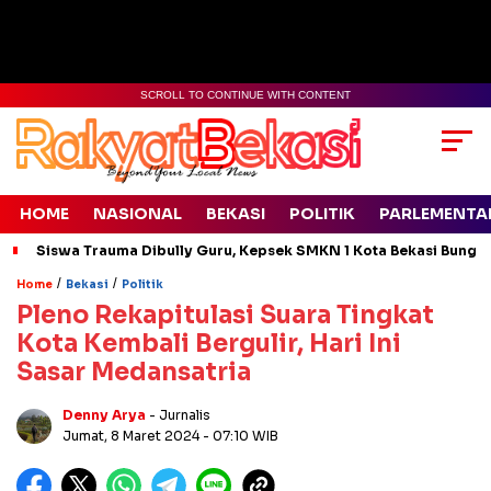
SCROLL TO CONTINUE WITH CONTENT
HOME
NASIONAL
BEKASI
POLITIK
PARLEMENTA
Siswa Trauma Dibully Guru, Kepsek SMKN 1 Kota Bekasi Bung
/
/
Home
Bekasi
Politik
Pleno Rekapitulasi Suara Tingkat
Kota Kembali Bergulir, Hari Ini
Sasar Medansatria
Denny Arya
- Jurnalis
Jumat, 8 Maret 2024
- 07:10 WIB