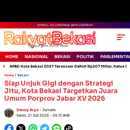
SCROLL TO CONTINUE WITH CONTENT
HOME
NASIONAL
BEKASI
POLITIK
PARLEMENTA
APBD Kota Bekasi 2027 Terancam Defisit Rp207 Miliar, Ketua D
/
Home
Bekasi
Siap Unjuk Gigi dengan Strategi
Jitu, Kota Bekasi Targetkan Juara
Umum Porprov Jabar XV 2026
Denny Arya
- Jurnalis
Senin, 21 Juli 2025
- 04:13 WIB