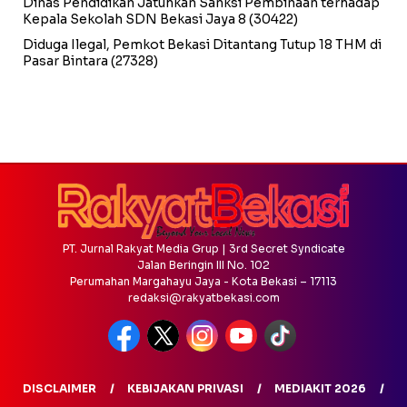
Dinas Pendidikan Jatuhkan Sanksi Pembinaan terhadap
Kepala Sekolah SDN Bekasi Jaya 8
(30422)
Diduga Ilegal, Pemkot Bekasi Ditantang Tutup 18 THM di
Pasar Bintara
(27328)
PT. Jurnal Rakyat Media Grup | 3rd Secret Syndicate
Jalan Beringin III No. 102
Perumahan Margahayu Jaya - Kota Bekasi – 17113
redaksi@rakyatbekasi.com
DISCLAIMER
KEBIJAKAN PRIVASI
MEDIAKIT 2026