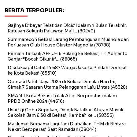
BERITA TERPOPULER:
Gajinya Dibayar Telat dan Dicicil dalam 4 Bulan Terakhir,
Ratusan Sekuriti Pakuwon Mall…
(80240)
Summarecon Bekasi Larang Pembangunan Mushola dan
Perluasan Club House Cluster Magnolia
(78788)
Pemain Terbaik AFF U-16 Pulang ke Bekasi, Tri Adhianto
Ganjar “Bocah Cikunir”…
(66865)
Disdukcapil Catat 14.687 Warga Jakarta Pindah Domisili
ke Kota Bekasi
(65310)
Operasi Patuh Jaya 2025 di Bekasi Dimulai Hari Ini,
Simak 7 Sasaran Utama Pelanggaran Lalu Lintas
(45328)
SMAN 1 Kota Bekasi Tolak Atlet Berprestasi dalam
PPDB Online 2024
(44616)
Usai Uji Coba Sepekan, Disdik Batalkan Aturan Masuk
Sekolah Jam 6.30 di Bekasi, Kembali ke…
(38355)
Maklumat Bersama Lagi-lagi Diabaikan, THM di Bintara
Nekat Beroperasi Saat Ramadan
(38044)