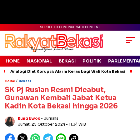
SCROLL TO CONTINUE WITH CONTENT
HOME
NASIONAL
BEKASI
POLITIK
PARLEMENTA
Analogi Diet Korupsi: Alarm Keras bagi Wali Kota Bekasi
L
/
Home
Bekasi
SK Pj Ruslan Resmi Dicabut,
Gunawan Kembali Jabat Ketua
Kadin Kota Bekasi hingga 2026
Bung Ewox
- Jurnalis
Jumat, 25 Oktober 2024
- 11:34 WIB