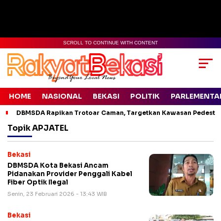
SCROLL TO CONTINUE WITH CONTENT
HOME
NASIONAL
BEKASI
POLITIK
PARLEMENTA
DBMSDA Rapikan Trotoar Caman, Targetkan Kawasan Pedestr
Topik
APJATEL
Bekasi
DBMSDA Kota Bekasi Ancam
Pidanakan Provider Penggali Kabel
Fiber Optik Ilegal
Senin, 23 Februari 2026 - 13:43 WIB
Bekasi