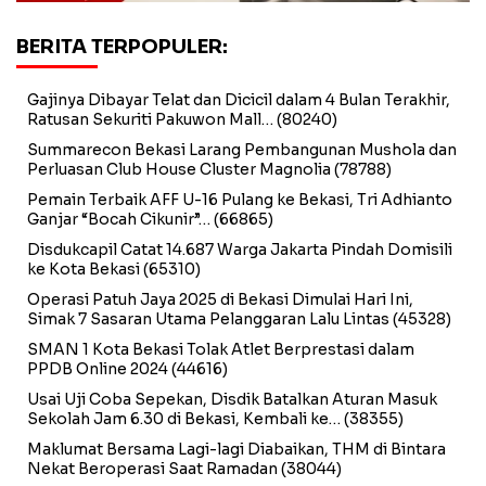
BERITA TERPOPULER:
Gajinya Dibayar Telat dan Dicicil dalam 4 Bulan Terakhir,
Ratusan Sekuriti Pakuwon Mall…
(80240)
Summarecon Bekasi Larang Pembangunan Mushola dan
Perluasan Club House Cluster Magnolia
(78788)
Pemain Terbaik AFF U-16 Pulang ke Bekasi, Tri Adhianto
Ganjar “Bocah Cikunir”…
(66865)
Disdukcapil Catat 14.687 Warga Jakarta Pindah Domisili
ke Kota Bekasi
(65310)
Operasi Patuh Jaya 2025 di Bekasi Dimulai Hari Ini,
Simak 7 Sasaran Utama Pelanggaran Lalu Lintas
(45328)
SMAN 1 Kota Bekasi Tolak Atlet Berprestasi dalam
PPDB Online 2024
(44616)
Usai Uji Coba Sepekan, Disdik Batalkan Aturan Masuk
Sekolah Jam 6.30 di Bekasi, Kembali ke…
(38355)
Maklumat Bersama Lagi-lagi Diabaikan, THM di Bintara
Nekat Beroperasi Saat Ramadan
(38044)