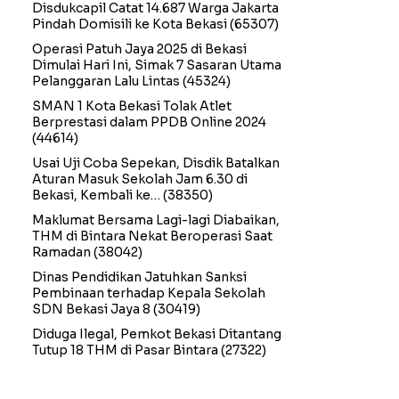
Disdukcapil Catat 14.687 Warga Jakarta
Pindah Domisili ke Kota Bekasi
(65307)
Operasi Patuh Jaya 2025 di Bekasi
Dimulai Hari Ini, Simak 7 Sasaran Utama
Pelanggaran Lalu Lintas
(45324)
SMAN 1 Kota Bekasi Tolak Atlet
Berprestasi dalam PPDB Online 2024
(44614)
Usai Uji Coba Sepekan, Disdik Batalkan
Aturan Masuk Sekolah Jam 6.30 di
Bekasi, Kembali ke…
(38350)
Maklumat Bersama Lagi-lagi Diabaikan,
THM di Bintara Nekat Beroperasi Saat
Ramadan
(38042)
Dinas Pendidikan Jatuhkan Sanksi
Pembinaan terhadap Kepala Sekolah
SDN Bekasi Jaya 8
(30419)
Diduga Ilegal, Pemkot Bekasi Ditantang
Tutup 18 THM di Pasar Bintara
(27322)