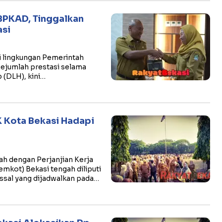
BPKAD, Tinggalkan
asi
i lingkungan Pemerintah
 sejumlah prestasi selama
 (DLH), kini…
K Kota Bekasi Hadapi
h dengan Perjanjian Kerja
emkot) Bekasi tengah diliputi
ssal yang dijadwalkan pada…