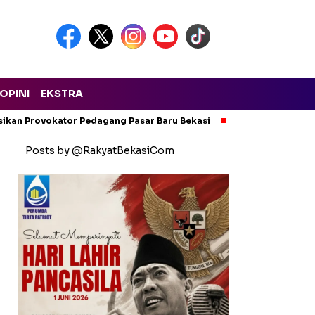
OPINI
EKSTRA
isikan Provokator Pedagang Pasar Baru Bekasi
Pencemaran Kali
Posts by @RakyatBekasiCom