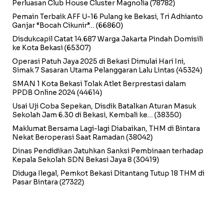
Perluasan Club House Cluster Magnolia
(78782)
Pemain Terbaik AFF U-16 Pulang ke Bekasi, Tri Adhianto
Ganjar “Bocah Cikunir”…
(66860)
Disdukcapil Catat 14.687 Warga Jakarta Pindah Domisili
ke Kota Bekasi
(65307)
Operasi Patuh Jaya 2025 di Bekasi Dimulai Hari Ini,
Simak 7 Sasaran Utama Pelanggaran Lalu Lintas
(45324)
SMAN 1 Kota Bekasi Tolak Atlet Berprestasi dalam
PPDB Online 2024
(44614)
Usai Uji Coba Sepekan, Disdik Batalkan Aturan Masuk
Sekolah Jam 6.30 di Bekasi, Kembali ke…
(38350)
Maklumat Bersama Lagi-lagi Diabaikan, THM di Bintara
Nekat Beroperasi Saat Ramadan
(38042)
Dinas Pendidikan Jatuhkan Sanksi Pembinaan terhadap
Kepala Sekolah SDN Bekasi Jaya 8
(30419)
Diduga Ilegal, Pemkot Bekasi Ditantang Tutup 18 THM di
Pasar Bintara
(27322)