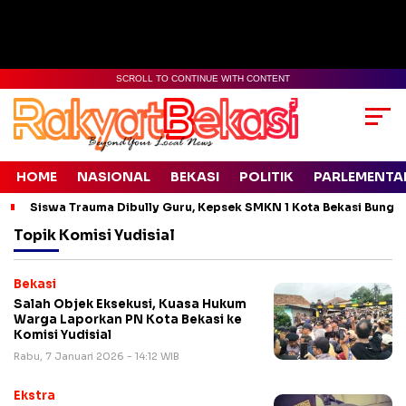
SCROLL TO CONTINUE WITH CONTENT
HOME
NASIONAL
BEKASI
POLITIK
PARLEMENTA
Siswa Trauma Dibully Guru, Kepsek SMKN 1 Kota Bekasi Bung
Topik
Komisi Yudisial
Bekasi
Salah Objek Eksekusi, Kuasa Hukum
Warga Laporkan PN Kota Bekasi ke
Komisi Yudisial
Rabu, 7 Januari 2026 - 14:12 WIB
Ekstra