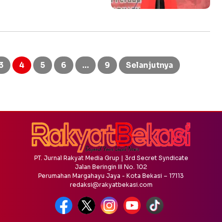
3
4
5
6
…
9
Selanjutnya
PT. Jurnal Rakyat Media Grup | 3rd Secret Syndicate
Jalan Beringin III No. 102
Perumahan Margahayu Jaya - Kota Bekasi – 17113
redaksi@rakyatbekasi.com