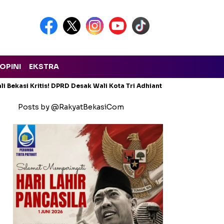
OPINI
EKSTRA
i Bekasi Kritis! DPRD Desak Wali Kota Tri Adhianto Lapor ke Provins
Posts by @RakyatBekasiCom