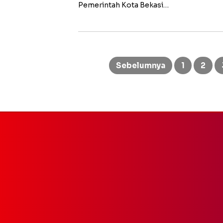
Pemerintah Kota Bekasi…
Paginasi
pos
Sebelumnya
1
2