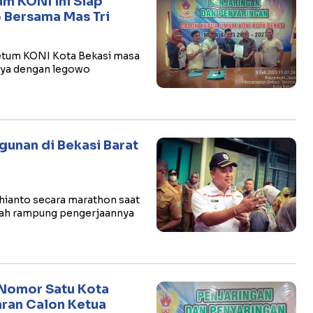
um KONI Ini Siap
 Bersama Mas Tri
Ketum KONI Kota Bekasi masa
rnya dengan legowo
gunan di Bekasi Barat
Adhianto secara marathon saat
lah rampung pengerjaannya
 Nomor Satu Kota
aran Calon Ketua