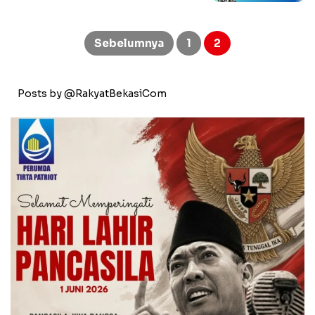
Paginasi
pos
Sebelumnya
1
2
Posts by @RakyatBekasiCom