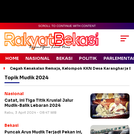
SCROLL TO CONTINUE WITH CONTENT
HOME
NASIONAL
BEKASI
POLITIK
PARLEMENTA
Cegah Kenakalan Remaja, Kelompok KKN Desa Karangharja Ed
Topik
Mudik 2024
Nasional
Catat, Ini Tiga Titik Krusial Jalur
Mudik-Balik Lebaran 2024
Rabu, 3 April 2024 - 08:47 WIB
Bekasi
Puncak Arus Mudik Terjadi Pekan Ini,