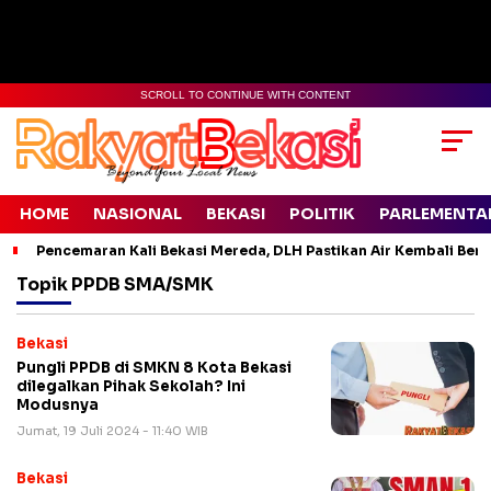
SCROLL TO CONTINUE WITH CONTENT
HOME
NASIONAL
BEKASI
POLITIK
PARLEMENTA
Pencemaran Kali Bekasi Mereda, DLH Pastikan Air Kembali Ben
Topik
PPDB SMA/SMK
Bekasi
Pungli PPDB di SMKN 8 Kota Bekasi
dilegalkan Pihak Sekolah? Ini
Modusnya
Jumat, 19 Juli 2024 - 11:40 WIB
Bekasi