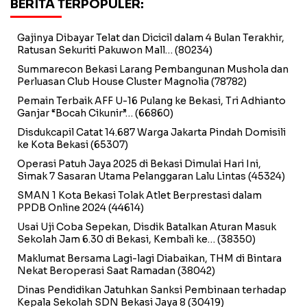
BERITA TERPOPULER:
Gajinya Dibayar Telat dan Dicicil dalam 4 Bulan Terakhir,
Ratusan Sekuriti Pakuwon Mall…
(80234)
Summarecon Bekasi Larang Pembangunan Mushola dan
Perluasan Club House Cluster Magnolia
(78782)
Pemain Terbaik AFF U-16 Pulang ke Bekasi, Tri Adhianto
Ganjar “Bocah Cikunir”…
(66860)
Disdukcapil Catat 14.687 Warga Jakarta Pindah Domisili
ke Kota Bekasi
(65307)
Operasi Patuh Jaya 2025 di Bekasi Dimulai Hari Ini,
Simak 7 Sasaran Utama Pelanggaran Lalu Lintas
(45324)
SMAN 1 Kota Bekasi Tolak Atlet Berprestasi dalam
PPDB Online 2024
(44614)
Usai Uji Coba Sepekan, Disdik Batalkan Aturan Masuk
Sekolah Jam 6.30 di Bekasi, Kembali ke…
(38350)
Maklumat Bersama Lagi-lagi Diabaikan, THM di Bintara
Nekat Beroperasi Saat Ramadan
(38042)
Dinas Pendidikan Jatuhkan Sanksi Pembinaan terhadap
Kepala Sekolah SDN Bekasi Jaya 8
(30419)