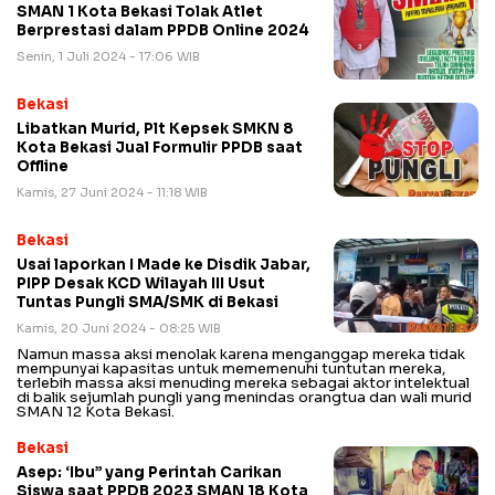
SMAN 1 Kota Bekasi Tolak Atlet
Berprestasi dalam PPDB Online 2024
Senin, 1 Juli 2024 - 17:06 WIB
Bekasi
Libatkan Murid, Plt Kepsek SMKN 8
Kota Bekasi Jual Formulir PPDB saat
Offline
Kamis, 27 Juni 2024 - 11:18 WIB
Bekasi
Usai laporkan I Made ke Disdik Jabar,
PIPP Desak KCD Wilayah III Usut
Tuntas Pungli SMA/SMK di Bekasi
Kamis, 20 Juni 2024 - 08:25 WIB
Namun massa aksi menolak karena menganggap mereka tidak
mempunyai kapasitas untuk mememenuhi tuntutan mereka,
terlebih massa aksi menuding mereka sebagai aktor intelektual
di balik sejumlah pungli yang menindas orangtua dan wali murid
SMAN 12 Kota Bekasi.
Bekasi
Asep: ‘Ibu” yang Perintah Carikan
Siswa saat PPDB 2023 SMAN 18 Kota