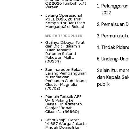
Q2 2026 Tumbuh 5,73
Pelanggaran 
Persen
2022
Jelang Operasional
PSEL 2028, 28 Truk
Kompaktor Baru Siap
Pemalsuan D
Mengaspal di Bekasi
BERITA TERPOPULER:
Permufakata
Gajinya Dibayar Telat
dan Dicicil dalam 4
Tindak Pidan
Bulan Terakhir,
Ratusan Sekuriti
Pakuwon Mall…
Undang-Unda
(80234)
Summarecon Bekasi
Selain itu, me
Larang Pembangunan
Mushola dan
dan Kepala S
Perluasan Club House
Cluster Magnolia
publik.
(78782)
Pemain Terbaik AFF
U-16 Pulang ke
Bekasi, Tri Adhianto
Ganjar “Bocah
Cikunir”…
(66860)
Disdukcapil Catat
14.687 Warga Jakarta
Pindah Domisili ke