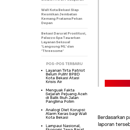
Wali Kota Bekasi Siap
Resmikan Jembatan
Kemang Pratama Pekan
Depan
Bekasi Darurat Prostitusi,
Palazzo Spa Tawarkan
Layanan Seksual
‘Langsung ML’ dan
‘Threesome’
POS-POS TERBARU
Layanan Tirta Patriot
Belum Pulih! BPBD
Kota Bekasi Atasi
Krisis Air
Menguak Fakta
Sejarah Pejuang Aceh
di Balik Riuh Jalan
Panglima Polim
Analogi Diet Korupsi:
Alarm Keras bagi Wali
Kota Bekasi
Berdasarkan p
laporan terse
Lampaui Nasional,
Ekonomi Jawa Barat