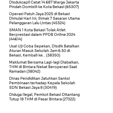
Disdukcapil Catat 14.687 Warga Jakarta
Pindah Domisili ke Kota Bekasi
(65307)
Operasi Patuh Jaya 2025 di Bekasi
Dimulai Hari Ini, Simak 7 Sasaran Utama
Pelanggaran Lalu Lintas
(45324)
SMAN 1 Kota Bekasi Tolak Atlet
Berprestasi dalam PPDB Online 2024
(44614)
Usai Uji Coba Sepekan, Disdik Batalkan
Aturan Masuk Sekolah Jam 6.30 di
Bekasi, Kembali ke…
(38350)
Maklumat Bersama Lagi-lagi Diabaikan,
THM di Bintara Nekat Beroperasi Saat
Ramadan
(38042)
Dinas Pendidikan Jatuhkan Sanksi
Pembinaan terhadap Kepala Sekolah
SDN Bekasi Jaya 8
(30419)
Diduga Ilegal, Pemkot Bekasi Ditantang
Tutup 18 THM di Pasar Bintara
(27322)