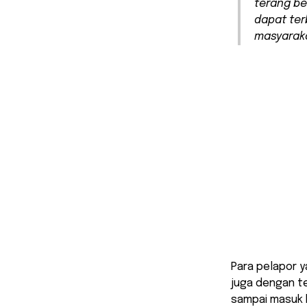
terang be
dapat ter
masyaraka
Para pelapor 
juga dengan t
sampai masuk k