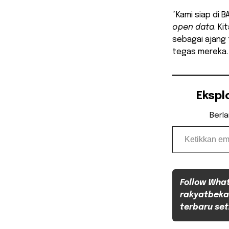
“Kami siap di 
open data
. K
sebagai ajang 
tegas mereka.
Ekspl
Berl
Ketikkan email Anda...
Follow Wha
rakyatbeka
terbaru set