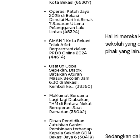
Kota Bekasi
(65307)
Operasi Patuh Jaya
2025 di Bekasi
Dimulai Hari Ini, Simak
7 Sasaran Utama
Pelanggaran Lalu
Lintas
(45324)
Hal ini mereka
SMAN 1 Kota Bekasi
sekolah yang 
Tolak Atlet
Berprestasi dalam
pihak yang lain.
PPDB Online 2024
(44614)
Usai Uji Coba
Sepekan, Disdik
Batalkan Aturan
Masuk Sekolah Jam
6.30 di Bekasi,
Kembali ke…
(38350)
Maklumat Bersama
Lagi-lagi Diabaikan,
THM di Bintara Nekat
Beroperasi Saat
Ramadan
(38042)
Dinas Pendidikan
Jatuhkan Sanksi
Pembinaan terhadap
Kepala Sekolah SDN
Sedangkan dal
Bekasi Jaya 8
(30419)