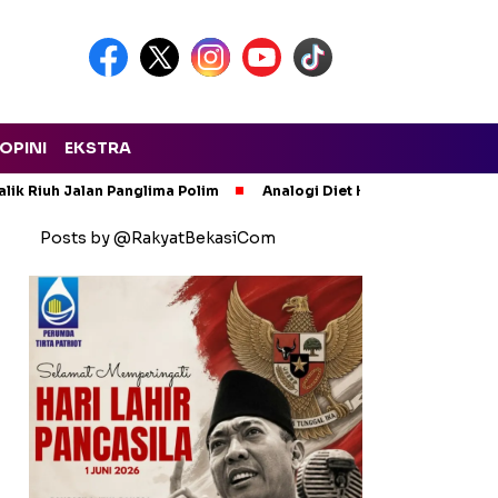
OPINI
EKSTRA
lik Riuh Jalan Panglima Polim
Analogi Diet Korupsi: Alarm Ker
Posts by @RakyatBekasiCom