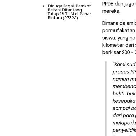
PPDB dan juga 
Diduga Ilegal, Pemkot
Bekasi Ditantang
mereka.
Tutup 18 THM di Pasar
Bintara
(27322)
Dimana dalam 
permufakatan 
siswa, yang not
kilometer dar
berkisar 200 –
“Kami su
proses PP
namun me
membenar
bukti-buk
kesepakat
sampai ba
dari para
melaporka
penyelidi