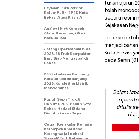
tahun ajaran 2
Layanan Tirta Patriot
telah mencede
Belum Pulih! BPBD Kota
Bekasi Atasi Krisis Air
secara resmi 
Kejaksaan Nege
Analogi Diet Korupsi:
Alarm Keras bagi Wali
Laporan seteba
Kota Bekasi
menjadi bahan
Jelang Operasional PSEL
Kota Bekasi ya
2028, 28 Truk Kompaktor
Baru Siap Mengaspal di
pada Senin (01
Bekasi
223 Kebakaran Guncang
Kota Bekasi sepanjang
2026, Korsleting Listrik
Mendominasi
Dalam lap
Pungli Sopir Truk, 5
operato
Oknum PPPK Dishub Kota
ditulis s
Bekasi Hadapi Sidang
Disiplin Pekan Depan
dan 
Cegah Kenakalan Remaja,
Kelompok KKN Desa
Karangharja Edukasi
Siswa MTs di Pebayuran