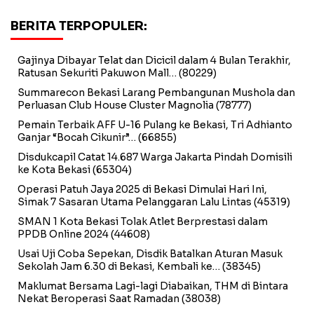
BERITA TERPOPULER:
Gajinya Dibayar Telat dan Dicicil dalam 4 Bulan Terakhir,
Ratusan Sekuriti Pakuwon Mall…
(80229)
Summarecon Bekasi Larang Pembangunan Mushola dan
Perluasan Club House Cluster Magnolia
(78777)
Pemain Terbaik AFF U-16 Pulang ke Bekasi, Tri Adhianto
Ganjar “Bocah Cikunir”…
(66855)
Disdukcapil Catat 14.687 Warga Jakarta Pindah Domisili
ke Kota Bekasi
(65304)
Operasi Patuh Jaya 2025 di Bekasi Dimulai Hari Ini,
Simak 7 Sasaran Utama Pelanggaran Lalu Lintas
(45319)
SMAN 1 Kota Bekasi Tolak Atlet Berprestasi dalam
PPDB Online 2024
(44608)
Usai Uji Coba Sepekan, Disdik Batalkan Aturan Masuk
Sekolah Jam 6.30 di Bekasi, Kembali ke…
(38345)
Maklumat Bersama Lagi-lagi Diabaikan, THM di Bintara
Nekat Beroperasi Saat Ramadan
(38038)