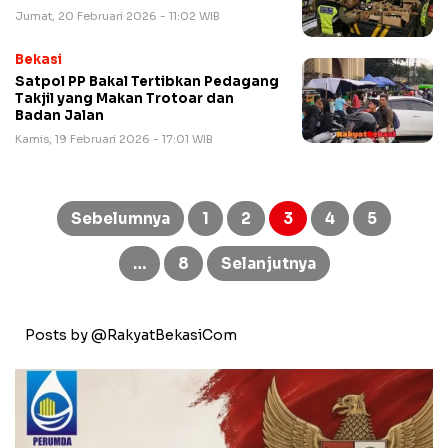
Jumat, 20 Februari 2026 - 11:02 WIB
Bekasi
Satpol PP Bakal Tertibkan Pedagang
Takjil yang Makan Trotoar dan
Badan Jalan
Kamis, 19 Februari 2026 - 17:01 WIB
Paginasi
pos
Sebelumnya
1
2
3
4
5
…
8
Selanjutnya
Posts by @RakyatBekasiCom