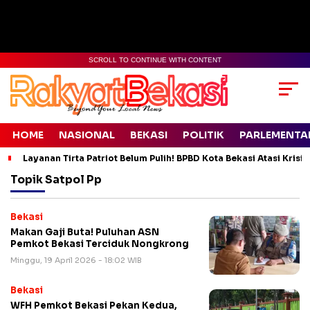
SCROLL TO CONTINUE WITH CONTENT
HOME
NASIONAL
BEKASI
POLITIK
PARLEMENTA
Layanan Tirta Patriot Belum Pulih! BPBD Kota Bekasi Atasi Krisis
Topik
Satpol Pp
Bekasi
Makan Gaji Buta! Puluhan ASN
Pemkot Bekasi Terciduk Nongkrong
Minggu, 19 April 2026 - 18:02 WIB
Bekasi
WFH Pemkot Bekasi Pekan Kedua,