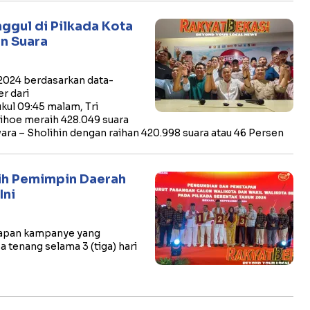
ggul di Pilkada Kota
n Suara
 2024 berdasarkan data-
r dari
ukul 09:45 malam, Tri
ihoe meraih 428.049 suara
ara – Sholihin dengan raihan 420.998 suara atau 46 Persen
lih Pemimpin Daerah
Ini
tahapan kampanye yang
 tenang selama 3 (tiga) hari