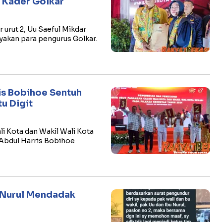
l Kader Golkar
urut 2, Uu Saeful Mikdar
yakan para pengurus Golkar.
ris Bobihoe Sentuh
tu Digit
li Kota dan Wakil Wali Kota
– Abdul Harris Bobihoe
 Nurul Mendadak