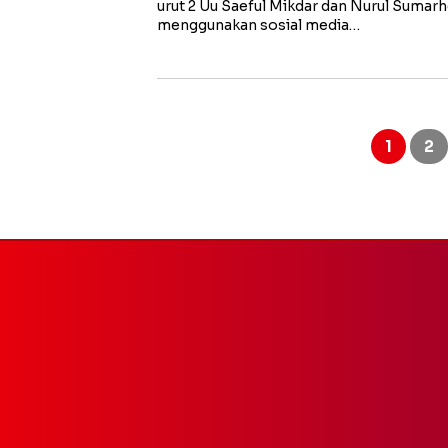
urut 2 Uu Saeful Mikdar dan Nurul Sumar
menggunakan sosial media…
Paginasi
pos
1
2