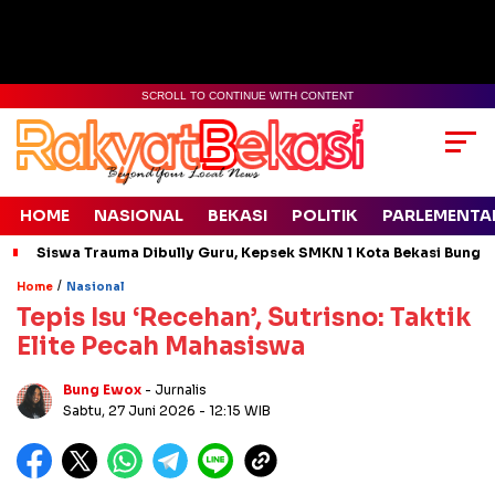
SCROLL TO CONTINUE WITH CONTENT
HOME
NASIONAL
BEKASI
POLITIK
PARLEMENTA
Siswa Trauma Dibully Guru, Kepsek SMKN 1 Kota Bekasi Bung
/
Home
Nasional
Tepis Isu ‘Recehan’, Sutrisno: Taktik
Elite Pecah Mahasiswa
Bung Ewox
- Jurnalis
Sabtu, 27 Juni 2026
- 12:15 WIB