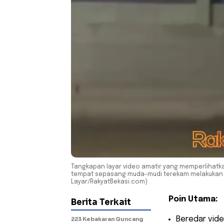
Tangkapan layar video amatir yang memperlihatka
tempat sepasang muda-mudi terekam melakukan d
Layar/RakyatBekasi.com)
Poin Utama:
Berita Terkait
​Beredar vid
223 Kebakaran Guncang