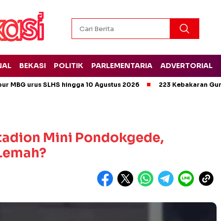
NAL
BEKASI
POLITIK
PARLEMENTARIA
ADVERTORIAL
pur MBG urus SLHS hingga 10 Agustus 2026
223 Kebakaran Gun
Stadion Mini Pondokgede,
 Lemah?