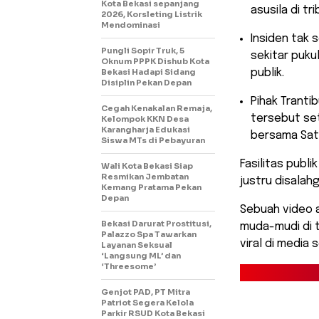
Kota Bekasi sepanjang
asusila di t
2026, Korsleting Listrik
Mendominasi
​Insiden tak
Pungli Sopir Truk, 5
sekitar puku
Oknum PPPK Dishub Kota
Bekasi Hadapi Sidang
publik.
Disiplin Pekan Depan
​Pihak Tran
Cegah Kenakalan Remaja,
tersebut set
Kelompok KKN Desa
Karangharja Edukasi
bersama Satp
Siswa MTs di Pebayuran
​Fasilitas pub
Wali Kota Bekasi Siap
Resmikan Jembatan
justru disala
Kemang Pratama Pekan
Depan
Sebuah video 
Bekasi Darurat Prostitusi,
muda-mudi di 
Palazzo Spa Tawarkan
viral di media s
Layanan Seksual
‘Langsung ML’ dan
‘Threesome’
Genjot PAD, PT Mitra
Patriot Segera Kelola
Parkir RSUD Kota Bekasi