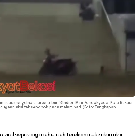
n suasana gelap di area tribun Stadion Mini Pondokgede, Kota Bekasi,
ugaan aksi tak senonoh pada malam hari. (Foto: Tangkapan
eo viral sepasang muda-mudi terekam melakukan aksi