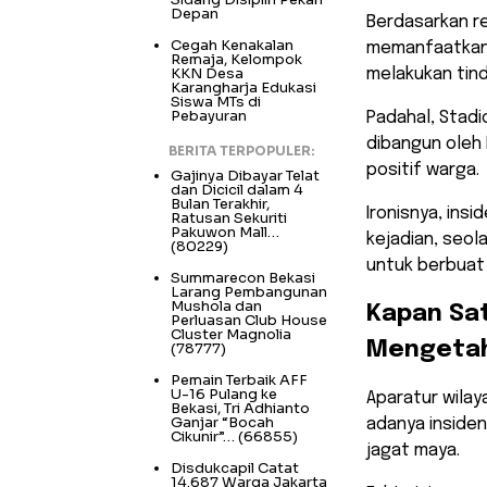
Depan
​Berdasarkan r
Cegah Kenakalan
memanfaatkan k
Remaja, Kelompok
KKN Desa
melakukan tind
Karangharja Edukasi
Siswa MTs di
Pebayuran
Padahal, Stad
dibangun oleh
BERITA TERPOPULER:
positif warga.
Gajinya Dibayar Telat
dan Dicicil dalam 4
Bulan Terakhir,
Ironisnya, ins
Ratusan Sekuriti
Pakuwon Mall…
kejadian, seol
(80229)
untuk berbuat
Summarecon Bekasi
Larang Pembangunan
Mushola dan
​Kapan Sa
Perluasan Club House
Cluster Magnolia
Mengetahu
(78777)
Pemain Terbaik AFF
U-16 Pulang ke
​Aparatur wila
Bekasi, Tri Adhianto
Ganjar “Bocah
adanya insiden
Cikunir”…
(66855)
jagat maya.
Disdukcapil Catat
14.687 Warga Jakarta