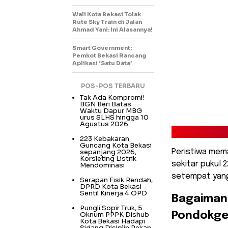
Wali Kota Bekasi Tolak
Rute Sky Train di Jalan
Ahmad Yani: Ini Alasannya!
Smart Government:
Pemkot Bekasi Rancang
Aplikasi ‘Satu Data’
POS-POS TERBARU
Tak Ada Kompromi!
BGN Beri Batas
Waktu Dapur MBG
urus SLHS hingga 10
Agustus 2026
223 Kebakaran
Guncang Kota Bekasi
sepanjang 2026,
Peristiwa mema
Korsleting Listrik
sekitar pukul 
Mendominasi
setempat yan
Serapan Fisik Rendah,
DPRD Kota Bekasi
Sentil Kinerja 4 OPD
​Bagaiman
Pungli Sopir Truk, 5
Oknum PPPK Dishub
Pondokged
Kota Bekasi Hadapi
Sidang Disiplin Pekan