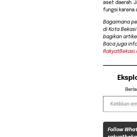
aset daerah. J
fungsi karena
Bagaimana pe
di Kota Bekas
bagikan artike
Baca juga info
RakyatBekasi
Ekspl
Berl
Ketikkan email Anda...
Follow Wha