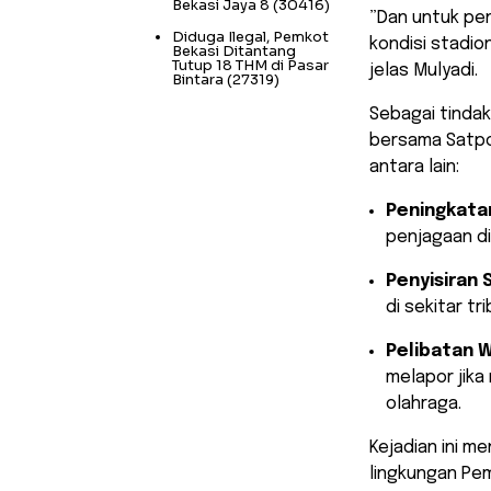
Bekasi Jaya 8
(30416)
​”Dan untuk pe
Diduga Ilegal, Pemkot
kondisi stadio
Bekasi Ditantang
Tutup 18 THM di Pasar
jelas Mulyadi.
Bintara
(27319)
​Sebagai tind
bersama Satpo
antara lain:
Peningkata
penjagaan di
Penyisiran 
di sekitar t
Pelibatan 
melapor jika
olahraga.
​Kejadian ini m
lingkungan Pem