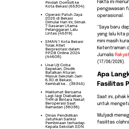
Fakta ini menu
Pindah Domisili ke
Kota Bekasi
(65304)
pengawasan fas
Operasi Patuh Jaya
operasional.
2025 di Bekasi
Dimulai Hari Ini, Simak
7 Sasaran Utama
​”Saya baru da
Pelanggaran Lalu
Lintas
(45319)
yang lalu kita
mini masih kur
SMAN 1 Kota Bekasi
Tolak Atlet
Ketentraman 
Berprestasi dalam
PPDB Online 2024
Jurnalis
Rakya
(44608)
(17/06/2026).
Usai Uji Coba
Sepekan, Disdik
Batalkan Aturan
​Apa Lang
Masuk Sekolah Jam
6.30 di Bekasi,
Fasilitas
Kembali ke…
(38345)
Maklumat Bersama
Lagi-lagi Diabaikan,
​Saat ini, pih
THM di Bintara Nekat
Beroperasi Saat
untuk mengetah
Ramadan
(38038)
Dinas Pendidikan
Mulyadi meneg
Jatuhkan Sanksi
fasilitas olah
Pembinaan terhadap
Kepala Sekolah SDN