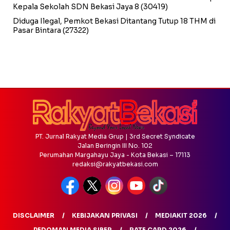
Kepala Sekolah SDN Bekasi Jaya 8
(30419)
Diduga Ilegal, Pemkot Bekasi Ditantang Tutup 18 THM di
Pasar Bintara
(27322)
PT. Jurnal Rakyat Media Grup | 3rd Secret Syndicate
Jalan Beringin III No. 102
Perumahan Margahayu Jaya - Kota Bekasi – 17113
redaksi@rakyatbekasi.com
DISCLAIMER
KEBIJAKAN PRIVASI
MEDIAKIT 2026
PEDOMAN MEDIA SIBER
RATE CARD 2026