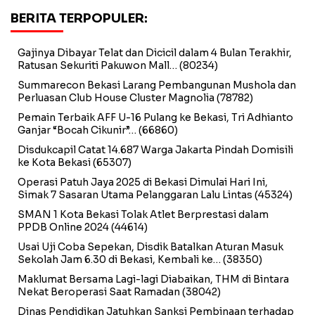
BERITA TERPOPULER:
Gajinya Dibayar Telat dan Dicicil dalam 4 Bulan Terakhir,
Ratusan Sekuriti Pakuwon Mall…
(80234)
Summarecon Bekasi Larang Pembangunan Mushola dan
Perluasan Club House Cluster Magnolia
(78782)
Pemain Terbaik AFF U-16 Pulang ke Bekasi, Tri Adhianto
Ganjar “Bocah Cikunir”…
(66860)
Disdukcapil Catat 14.687 Warga Jakarta Pindah Domisili
ke Kota Bekasi
(65307)
Operasi Patuh Jaya 2025 di Bekasi Dimulai Hari Ini,
Simak 7 Sasaran Utama Pelanggaran Lalu Lintas
(45324)
SMAN 1 Kota Bekasi Tolak Atlet Berprestasi dalam
PPDB Online 2024
(44614)
Usai Uji Coba Sepekan, Disdik Batalkan Aturan Masuk
Sekolah Jam 6.30 di Bekasi, Kembali ke…
(38350)
Maklumat Bersama Lagi-lagi Diabaikan, THM di Bintara
Nekat Beroperasi Saat Ramadan
(38042)
Dinas Pendidikan Jatuhkan Sanksi Pembinaan terhadap