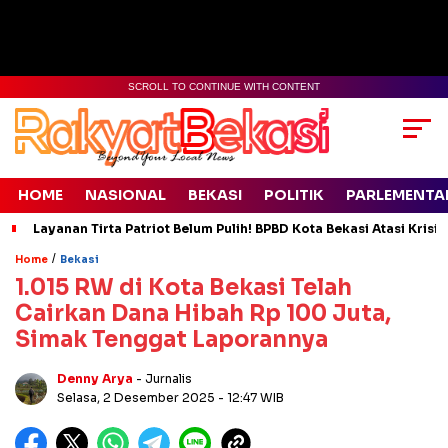
SCROLL TO CONTINUE WITH CONTENT
HOME
NASIONAL
BEKASI
POLITIK
PARLEMENTA
Layanan Tirta Patriot Belum Pulih! BPBD Kota Bekasi Atasi Krisis
/
Home
Bekasi
1.015 RW di Kota Bekasi Telah
Cairkan Dana Hibah Rp 100 Juta,
Simak Tenggat Laporannya
Denny Arya
- Jurnalis
Selasa, 2 Desember 2025
- 12:47 WIB