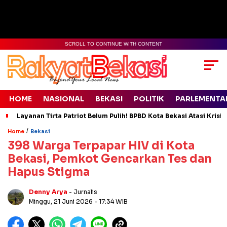
SCROLL TO CONTINUE WITH CONTENT
HOME
NASIONAL
BEKASI
POLITIK
PARLEMENTA
Layanan Tirta Patriot Belum Pulih! BPBD Kota Bekasi Atasi Krisis
/
Home
Bekasi
398 Warga Terpapar HIV di Kota
Bekasi, Pemkot Gencarkan Tes dan
Hapus Stigma
Denny Arya
- Jurnalis
Minggu, 21 Juni 2026
- 17:34 WIB