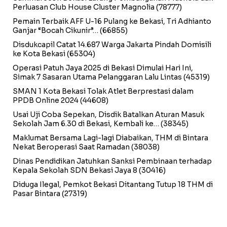
Perluasan Club House Cluster Magnolia
(78777)
Pemain Terbaik AFF U-16 Pulang ke Bekasi, Tri Adhianto
Ganjar “Bocah Cikunir”…
(66855)
Disdukcapil Catat 14.687 Warga Jakarta Pindah Domisili
ke Kota Bekasi
(65304)
Operasi Patuh Jaya 2025 di Bekasi Dimulai Hari Ini,
Simak 7 Sasaran Utama Pelanggaran Lalu Lintas
(45319)
SMAN 1 Kota Bekasi Tolak Atlet Berprestasi dalam
PPDB Online 2024
(44608)
Usai Uji Coba Sepekan, Disdik Batalkan Aturan Masuk
Sekolah Jam 6.30 di Bekasi, Kembali ke…
(38345)
Maklumat Bersama Lagi-lagi Diabaikan, THM di Bintara
Nekat Beroperasi Saat Ramadan
(38038)
Dinas Pendidikan Jatuhkan Sanksi Pembinaan terhadap
Kepala Sekolah SDN Bekasi Jaya 8
(30416)
Diduga Ilegal, Pemkot Bekasi Ditantang Tutup 18 THM di
Pasar Bintara
(27319)