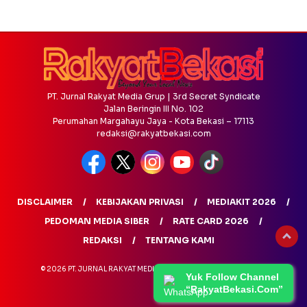
PT. Jurnal Rakyat Media Grup | 3rd Secret Syndicate
Jalan Beringin III No. 102
Perumahan Margahayu Jaya - Kota Bekasi – 17113
redaksi@rakyatbekasi.com
DISCLAIMER
KEBIJAKAN PRIVASI
MEDIAKIT 2026
PEDOMAN MEDIA SIBER
RATE CARD 2026
REDAKSI
TENTANG KAMI
© 2026 PT. JURNAL RAKYAT MEDIA GRUP - ALL RIGHTS RESERVED
Yuk Follow Channel
“RakyatBekasi.Com”