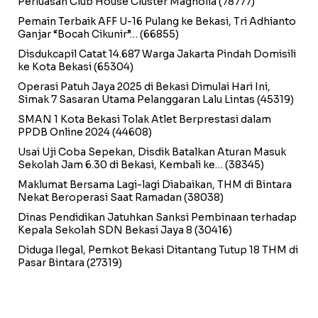
Perluasan Club House Cluster Magnolia
(78777)
Pemain Terbaik AFF U-16 Pulang ke Bekasi, Tri Adhianto
Ganjar “Bocah Cikunir”…
(66855)
Disdukcapil Catat 14.687 Warga Jakarta Pindah Domisili
ke Kota Bekasi
(65304)
Operasi Patuh Jaya 2025 di Bekasi Dimulai Hari Ini,
Simak 7 Sasaran Utama Pelanggaran Lalu Lintas
(45319)
SMAN 1 Kota Bekasi Tolak Atlet Berprestasi dalam
PPDB Online 2024
(44608)
Usai Uji Coba Sepekan, Disdik Batalkan Aturan Masuk
Sekolah Jam 6.30 di Bekasi, Kembali ke…
(38345)
Maklumat Bersama Lagi-lagi Diabaikan, THM di Bintara
Nekat Beroperasi Saat Ramadan
(38038)
Dinas Pendidikan Jatuhkan Sanksi Pembinaan terhadap
Kepala Sekolah SDN Bekasi Jaya 8
(30416)
Diduga Ilegal, Pemkot Bekasi Ditantang Tutup 18 THM di
Pasar Bintara
(27319)