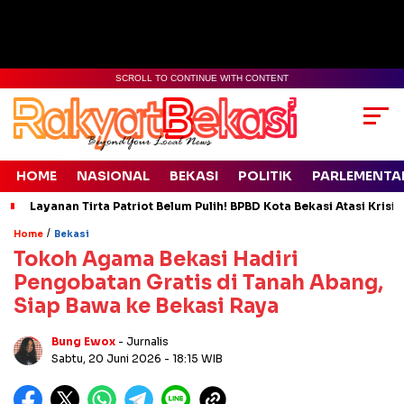
SCROLL TO CONTINUE WITH CONTENT
HOME
NASIONAL
BEKASI
POLITIK
PARLEMENTA
Layanan Tirta Patriot Belum Pulih! BPBD Kota Bekasi Atasi Krisis
/
Home
Bekasi
Tokoh Agama Bekasi Hadiri
Pengobatan Gratis di Tanah Abang,
Siap Bawa ke Bekasi Raya
Bung Ewox
- Jurnalis
Sabtu, 20 Juni 2026
- 18:15 WIB