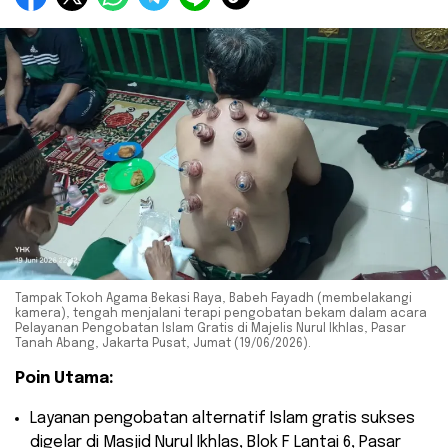
Tampak Tokoh Agama Bekasi Raya, Babeh Fayadh (membelakangi
kamera), tengah menjalani terapi pengobatan bekam dalam acara
Pelayanan Pengobatan Islam Gratis di Majelis Nurul Ikhlas, Pasar
Tanah Abang, Jakarta Pusat, Jumat (19/06/2026).
Poin Utama:
​Layanan pengobatan alternatif Islam gratis sukses
digelar di Masjid Nurul Ikhlas, Blok F Lantai 6, Pasar