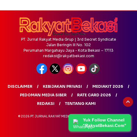
PT. Jurnal Rakyat Media Grup | 3rd Secret Syndicate
Jalan Beringin III No. 102
Perumahan Margahayu Jaya - Kota Bekasi – 17113
redaksi@rakyatbekasi.com
DISCLAIMER
KEBIJAKAN PRIVASI
MEDIAKIT 2026
PEDOMAN MEDIA SIBER
RATE CARD 2026
REDAKSI
TENTANG KAMI
© 2026 PT. JURNAL RAKYAT MEDIA GRUP - ALL RIGHTS RESERVED
Yuk Follow Channel
“RakyatBekasi.Com”