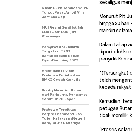
sekaligus menj
Nasib PPPK Terancam! IPR
Tuntut Pusat Ambil Alih
Menurut Plt Jur
Jaminan Gaji
hingga 20 hari
MUI Resmi Ganti Istilah
mandiri selama 
LGBT Jadi LGSP, Ini
Alasannya
Dalam tahap awa
Pemprov DKI Jakarta
Targetkan TPST
diperbolehkan
Bantargebang Bebas
penyidik Komis
Open Dumping 2029
Antisipasi El Nino:
“(Tersangka) d
Prabowo Perintahkan
BMKG Cegah Karhutla
telah menganton
kepada rakyat 
Bobby Nasution Kabur
dari Paripurna, Pengamat
Sebut DPRD Baper
Kemudian, ter
petugas Rutan
Prabowo Terbitkan
Perpres Pembentukan
tidak memiliki
Tujuh Kejaksaan Negeri
Baru, Ini Dia Daftarnya
“Proses selanj