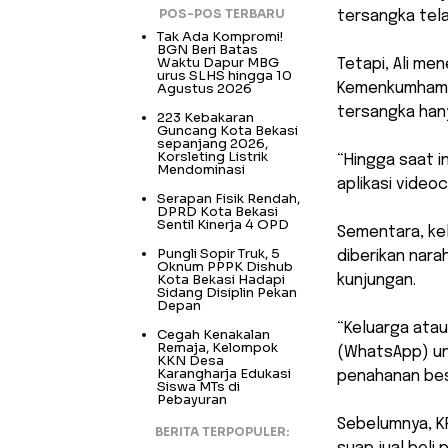
POS-POS TERBARU
tersangka tela
Tak Ada Kompromi!
BGN Beri Batas
Waktu Dapur MBG
Tetapi, Ali me
urus SLHS hingga 10
Agustus 2026
Kemenkumham, 
tersangka han
223 Kebakaran
Guncang Kota Bekasi
sepanjang 2026,
Korsleting Listrik
“Hingga saat i
Mendominasi
aplikasi videoc
Serapan Fisik Rendah,
DPRD Kota Bekasi
Sentil Kinerja 4 OPD
Sementara, kel
Pungli Sopir Truk, 5
diberikan nar
Oknum PPPK Dishub
Kota Bekasi Hadapi
kunjungan.
Sidang Disiplin Pekan
Depan
“Keluarga ata
Cegah Kenakalan
Remaja, Kelompok
(WhatsApp) un
KKN Desa
Karangharja Edukasi
penahanan bese
Siswa MTs di
Pebayuran
Sebelumnya, K
BERITA TERPOPULER: