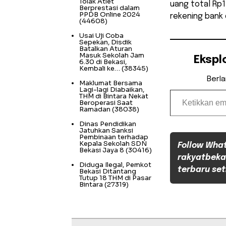
Tolak Atlet
uang total Rp1,
Berprestasi dalam
PPDB Online 2024
rekening bank 
(44608)
Usai Uji Coba
Sepekan, Disdik
Batalkan Aturan
Masuk Sekolah Jam
Ekspl
6.30 di Bekasi,
Kembali ke…
(38345)
Berl
Maklumat Bersama
Ketikkan email Anda...
Lagi-lagi Diabaikan,
THM di Bintara Nekat
Beroperasi Saat
Ramadan
(38038)
Dinas Pendidikan
Jatuhkan Sanksi
Pembinaan terhadap
Kepala Sekolah SDN
Follow Wha
Bekasi Jaya 8
(30416)
rakyatbeka
Diduga Ilegal, Pemkot
terbaru set
Bekasi Ditantang
Tutup 18 THM di Pasar
Bintara
(27319)