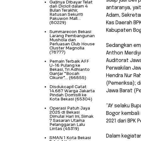
suap jual beli
Gajinya Dibayar Telat
dan Dicicil dalam 4
antaranya, yai
Bulan Terakhir,
Ratusan Sekuriti
Adam, Sekretar
Pakuwon Mall…
(80229)
Kas Daerah BPK
Kabupaten Bog
Summarecon Bekasi
Larang Pembangunan
Mushola dan
Perluasan Club House
Sedangkan emp
Cluster Magnolia
(78777)
Anthon Merdiy
Auditorat Jawa
Pemain Terbaik AFF
U-16 Pulang ke
Perwakilan Jaw
Bekasi, Tri Adhianto
Ganjar “Bocah
Hendra Nur Rah
Cikunir”…
(66855)
(Pemeriksa); d
Disdukcapil Catat
14.687 Warga Jakarta
Jawa Barat (Pe
Pindah Domisili ke
Kota Bekasi
(65304)
“AY selaku Bup
Operasi Patuh Jaya
2025 di Bekasi
Bogor kembali
Dimulai Hari Ini, Simak
7 Sasaran Utama
2021 dari BPK P
Pelanggaran Lalu
Lintas
(45319)
Dalam kegiatan
SMAN 1 Kota Bekasi