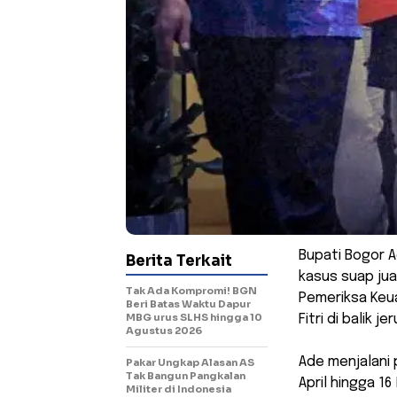
Bupati Bogor A
Berita Terkait
kasus suap jua
Tak Ada Kompromi! BGN
Pemeriksa Keua
Beri Batas Waktu Dapur
MBG urus SLHS hingga 10
Fitri di balik j
Agustus 2026
Ade menjalani 
Pakar Ungkap Alasan AS
Tak Bangun Pangkalan
April hingga 16
Militer di Indonesia