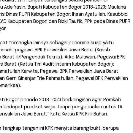
 predikat WTP. Empat tersangka selaku pemberi di
tu Ade Yasin, Bupati Kabupaten Bogor 2018-2023; Maulana
is Dinas PUPR Kabupaten Bogor; Ihsan Ayatullah, Kasubbid
AD Kabupaten Bogor; dan Rizki Taufik, PPK pada Dinas PUPR
or.
at tersangka lainnya sebagai penerima suap yaitu
ansah, pegawai BPK Perwakilan Jawa Barat (Kasub
 Barat III/Pengendali Teknis); Arko Mulawan, Pegawai BPK
a Barat (Ketua Tim Audit Interim Kabupaten Bogor);
matullah Karwita, Pegawai BPK Perwakilan Jawa Barat
an Gerri Ginanjar Trie Rahmatullah, Pegawai BPK Perwakilan
meriksa).
ati Bogor periode 2018-2023 berkeinginan agar Pemkab
 mendapat predikat wajar tanpa pengecualian untuk TA
erwakilan Jawa Barat,” kata Ketua KPK Firli Bahuri.
 tangkap tangan ini KPK menyita barang bukti berupa