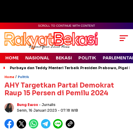
SCROLL TO CONTINUE WITH CONTENT
HOME
NASIONAL
BEKASI
POLITIK
PARLEMENTA
Purbaya dan Teddy Menteri Terbaik Presiden Prabowo, Pigai Pa
/
Home
Politik
AHY Targetkan Partai Demokrat
Raup 15 Persen di Pemilu 2024
Bung Ewox
- Jurnalis
Senin, 16 Januari 2023
- 07:18 WIB