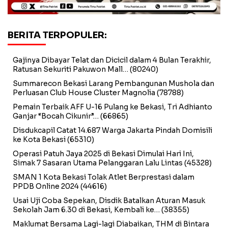
BERITA TERPOPULER:
Gajinya Dibayar Telat dan Dicicil dalam 4 Bulan Terakhir,
Ratusan Sekuriti Pakuwon Mall…
(80240)
Summarecon Bekasi Larang Pembangunan Mushola dan
Perluasan Club House Cluster Magnolia
(78788)
Pemain Terbaik AFF U-16 Pulang ke Bekasi, Tri Adhianto
Ganjar “Bocah Cikunir”…
(66865)
Disdukcapil Catat 14.687 Warga Jakarta Pindah Domisili
ke Kota Bekasi
(65310)
Operasi Patuh Jaya 2025 di Bekasi Dimulai Hari Ini,
Simak 7 Sasaran Utama Pelanggaran Lalu Lintas
(45328)
SMAN 1 Kota Bekasi Tolak Atlet Berprestasi dalam
PPDB Online 2024
(44616)
Usai Uji Coba Sepekan, Disdik Batalkan Aturan Masuk
Sekolah Jam 6.30 di Bekasi, Kembali ke…
(38355)
Maklumat Bersama Lagi-lagi Diabaikan, THM di Bintara