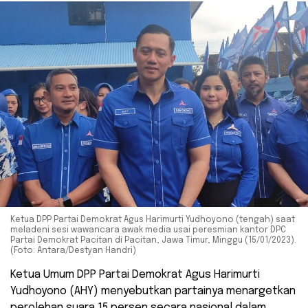
Ketua DPP Partai Demokrat Agus Harimurti Yudhoyono (tengah) saat
meladeni sesi wawancara awak media usai peresmian kantor DPC
Partai Demokrat Pacitan di Pacitan, Jawa Timur, Minggu (15/01/2023).
(Foto: Antara/Destyan Handri)
Ketua Umum DPP Partai Demokrat Agus Harimurti
Yudhoyono (AHY) menyebutkan partainya menargetkan
perolehan suara 15 persen secara nasional dalam