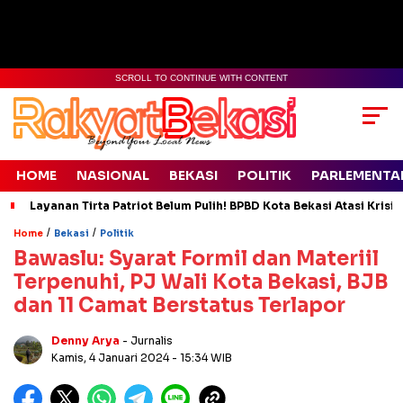
SCROLL TO CONTINUE WITH CONTENT
HOME
NASIONAL
BEKASI
POLITIK
PARLEMENTA
Layanan Tirta Patriot Belum Pulih! BPBD Kota Bekasi Atasi Krisis
/
/
Home
Bekasi
Politik
Bawaslu: Syarat Formil dan Materiil
Terpenuhi, PJ Wali Kota Bekasi, BJB
dan 11 Camat Berstatus Terlapor
Denny Arya
- Jurnalis
Kamis, 4 Januari 2024
- 15:34 WIB