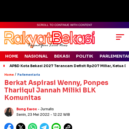
SCROLL TO CONTINUE WITH CONTENT
HOME
NASIONAL
BEKASI
POLITIK
PARLEMENTA
APBD Kota Bekasi 2027 Terancam Defisit Rp207 Miliar, Ketua D
/
Home
Parlementaria
Berkat Aspirasi Wenny, Ponpes
Thariiqul Jannah Miliki BLK
Komunitas
Bung Ewox
- Jurnalis
Senin, 23 Mei 2022
- 12:22 WIB