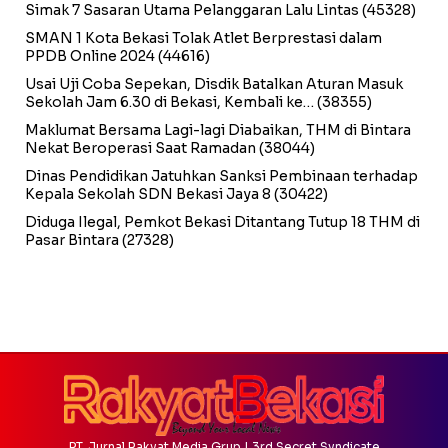
Simak 7 Sasaran Utama Pelanggaran Lalu Lintas
(45328)
SMAN 1 Kota Bekasi Tolak Atlet Berprestasi dalam
PPDB Online 2024
(44616)
Usai Uji Coba Sepekan, Disdik Batalkan Aturan Masuk
Sekolah Jam 6.30 di Bekasi, Kembali ke…
(38355)
Maklumat Bersama Lagi-lagi Diabaikan, THM di Bintara
Nekat Beroperasi Saat Ramadan
(38044)
Dinas Pendidikan Jatuhkan Sanksi Pembinaan terhadap
Kepala Sekolah SDN Bekasi Jaya 8
(30422)
Diduga Ilegal, Pemkot Bekasi Ditantang Tutup 18 THM di
Pasar Bintara
(27328)
PT. Jurnal Rakyat Media Grup | 3rd Secret Syndicate