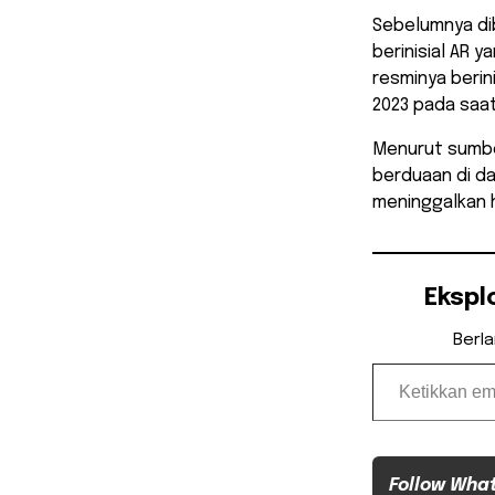
Sebelumnya di
berinisial AR
resminya berini
2023 pada saat
Menurut sumbe
berduaan di d
meninggalkan h
Ekspl
Berl
Ketikkan email Anda...
Follow Wha