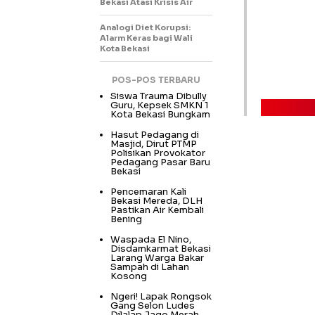
Bekasi Atasi Krisis Air
Analogi Diet Korupsi:
Alarm Keras bagi Wali
Kota Bekasi
POS-POS TERBARU
Siswa Trauma Dibully
Guru, Kepsek SMKN 1
Kota Bekasi Bungkam
Hasut Pedagang di
Masjid, Dirut PTMP
Polisikan Provokator
Pedagang Pasar Baru
Bekasi
Pencemaran Kali
Bekasi Mereda, DLH
Pastikan Air Kembali
Bening
Waspada El Nino,
Disdamkarmat Bekasi
Larang Warga Bakar
Sampah di Lahan
Kosong
Ngeri! Lapak Rongsok
Gang Selon Ludes
Dilalap Jago Merah