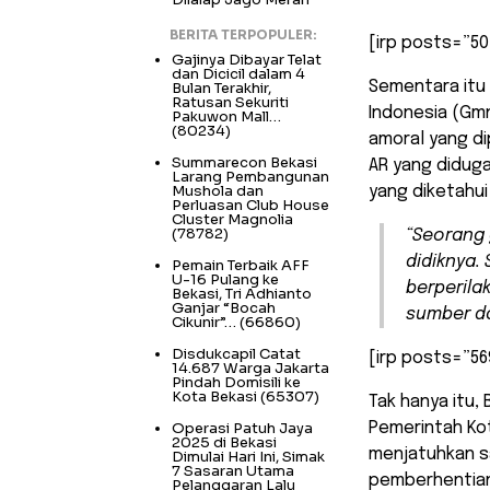
BERITA TERPOPULER:
[irp posts=”50
Gajinya Dibayar Telat
dan Dicicil dalam 4
Sementara itu
Bulan Terakhir,
Ratusan Sekuriti
Indonesia (Gmn
Pakuwon Mall…
(80234)
amoral yang di
Summarecon Bekasi
AR yang didug
Larang Pembangunan
Mushola dan
yang diketahui
Perluasan Club House
Cluster Magnolia
(78782)
“Seorang 
didiknya.
Pemain Terbaik AFF
U-16 Pulang ke
berperila
Bekasi, Tri Adhianto
Ganjar “Bocah
sumber da
Cikunir”…
(66860)
Disdukcapil Catat
[irp posts=”56
14.687 Warga Jakarta
Pindah Domisili ke
Kota Bekasi
(65307)
Tak hanya itu
Operasi Patuh Jaya
Pemerintah Kot
2025 di Bekasi
menjatuhkan s
Dimulai Hari Ini, Simak
7 Sasaran Utama
pemberhentian
Pelanggaran Lalu