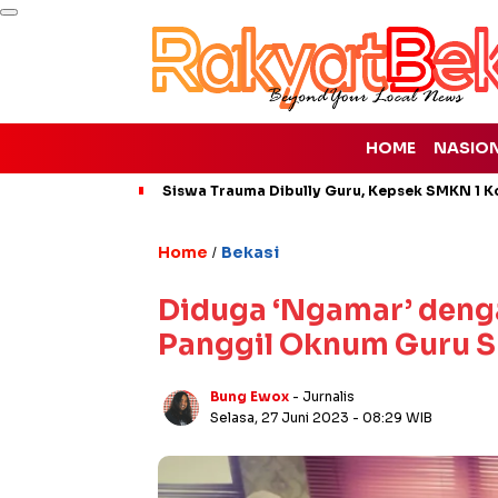
HOME
NASIO
Siswa Trauma Dibully Guru, Kepsek SMKN 1 K
Home
Bekasi
/
Diduga ‘Ngamar’ denga
Panggil Oknum Guru SM
Bung Ewox
- Jurnalis
Selasa, 27 Juni 2023
- 08:29 WIB