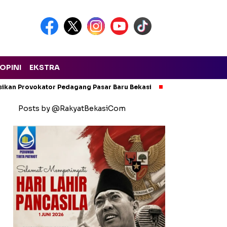
OPINI
EKSTRA
isikan Provokator Pedagang Pasar Baru Bekasi
Pencemaran Kali
Posts by @RakyatBekasiCom