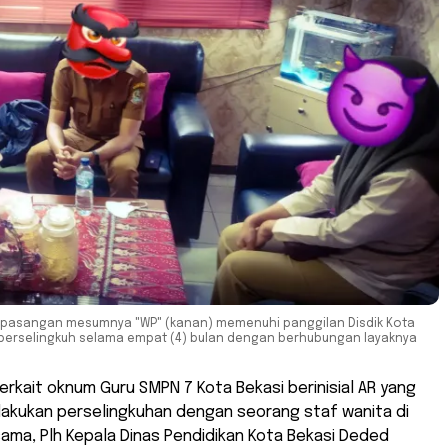
n pasangan mesumnya "WP" (kanan) memenuhi panggilan Disdik Kota
erselingkuh selama empat (4) bulan dengan berhubungan layaknya
Terkait oknum Guru SMPN 7 Kota Bekasi berinisial AR yang
lakukan perselingkuhan dengan seorang staf wanita di
ama, Plh Kepala Dinas Pendidikan Kota Bekasi Deded