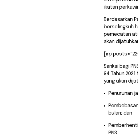
ikatan perkawi
Berdasarkan Pa
berselingkuh h
pemecatan atau
akan dijatuhka
[irp posts=”22
Sanksi bagi PN
94 Tahun 2021 
yang akan dijat
Penurunan ja
Pembebasan 
bulan; dan
Pemberhenti
PNS.