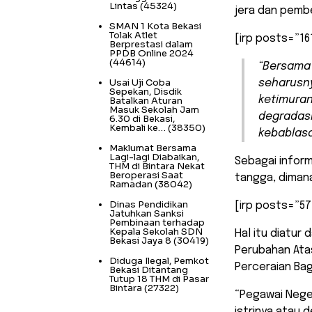
Lintas
(45324)
jera dan pembe
SMAN 1 Kota Bekasi
Tolak Atlet
[irp posts=”161
Berprestasi dalam
PPDB Online 2024
(44614)
“Bersama 
Usai Uji Coba
seharusn
Sepekan, Disdik
ketimuran
Batalkan Aturan
Masuk Sekolah Jam
degradasi
6.30 di Bekasi,
Kembali ke…
(38350)
kebablasa
Maklumat Bersama
Lagi-lagi Diabaikan,
Sebagai inform
THM di Bintara Nekat
Beroperasi Saat
tangga, dimana
Ramadan
(38042)
Dinas Pendidikan
[irp posts=”57
Jatuhkan Sanksi
Pembinaan terhadap
Kepala Sekolah SDN
Hal itu diatur
Bekasi Jaya 8
(30419)
Perubahan Atas
Diduga Ilegal, Pemkot
Perceraian Bagi
Bekasi Ditantang
Tutup 18 THM di Pasar
Bintara
(27322)
“Pegawai Neger
istrinya atau 