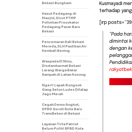
Bekasi Bungkam
Kusmayadi men
terhadap yang 
Hasut Pedagang di
Masjid, Dirut PTMP
[irp posts=”39
Polisikan Provokator
Pedagang Pasar Baru
Bekasi
“Pada har
dimintai 
Pencemaran Kali Bekasi
Mereda, DLH Pastikan Air
dengan ke
Kembali Bening
pelanggar
Waspada El Nino,
Pendidika
Disdamkarmat Bekasi
rakyatbe
Larang Warga Bakar
Sampah di Lahan Kosong
Ngeri! Lapak Rongsok
Gang Selon Ludes Dilalap
Jago Merah
Cegah Demo Angkot,
DPRD Soroti Rute Baru
TransBeken di Bekasi
Layanan Tirta Patriot
Belum Pulih! BPBD Kota