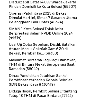
Disdukcapil Catat 14.687 Warga Jakarta
Pindah Domisili ke Kota Bekasi
(65307)
Operasi Patuh Jaya 2025 di Bekasi
Dimulai Hari Ini, Simak 7 Sasaran Utama
Pelanggaran Lalu Lintas
(45324)
SMAN 1 Kota Bekasi Tolak Atlet
Berprestasi dalam PPDB Online 2024
(44614)
Usai Uji Coba Sepekan, Disdik Batalkan
Aturan Masuk Sekolah Jam 6.30 di
Bekasi, Kembali ke…
(38350)
Maklumat Bersama Lagi-lagi Diabaikan,
THM di Bintara Nekat Beroperasi Saat
Ramadan
(38042)
Dinas Pendidikan Jatuhkan Sanksi
Pembinaan terhadap Kepala Sekolah
SDN Bekasi Jaya 8
(30419)
Diduga Ilegal, Pemkot Bekasi Ditantang
Tutup 18 THM di Pasar Bintara
(27322)